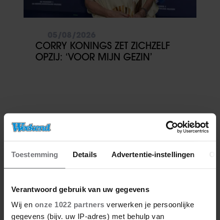
05/08/2026
CORRY KONINGS ZET ZICHZELF
OPZIJ: ‘VOOR MIJN GEZIN’
Toestemming
Details
Advertentie-instellingen
Ov
Verantwoord gebruik van uw gegevens
Wij en
onze 1022 partners
verwerken je persoonlijke
gegevens (bijv. uw IP-adres) met behulp van