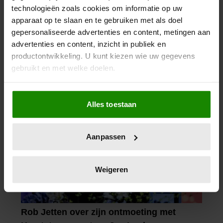
technologieën zoals cookies om informatie op uw
apparaat op te slaan en te gebruiken met als doel
gepersonaliseerde advertenties en content, metingen aan
advertenties en content, inzicht in publiek en
productontwikkeling. U kunt kiezen wie uw gegevens
gebruikt en met welke doelen.
Als u het toestaat, willen we ook graag:
Alles toestaan
Informatie verzamelen over uw geografische
locatie, die tot een paar meter nauwkeurig kan zijn
Uw apparaat identificeren door het actief te
Aanpassen
scannen op specifieke eigenschappen (fingerprinting)
Lees meer over hoe uw persoonlijke gegevens worden
verwerkt en stel uw voorkeuren in het
detailgedeelte
in.
Weigeren
U kunt uw toestemming op elk moment wijzigen of
intrekken in de Cookieverklaring.
We gebruiken cookies om content en advertenties te