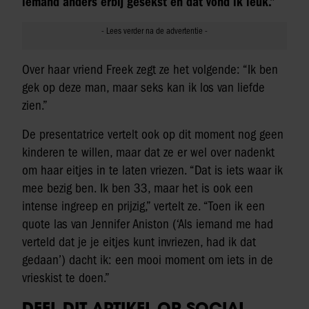
iemand anders erbij gesekst en dat vond ik leuk.”
Over haar vriend Freek zegt ze het volgende: “Ik ben
gek op deze man, maar seks kan ik los van liefde
zien.”
De presentatrice vertelt ook op dit moment nog geen
kinderen te willen, maar dat ze er wel over nadenkt
om haar eitjes in te laten vriezen. “Dat is iets waar ik
mee bezig ben. Ik ben 33, maar het is ook een
intense ingreep en prijzig,” vertelt ze. “Toen ik een
quote las van Jennifer Aniston (‘Als iemand me had
verteld dat je je eitjes kunt invriezen, had ik dat
gedaan’) dacht ik: een mooi moment om iets in de
vrieskist te doen.”
DEEL DIT ARTIKEL OP SOCIAL