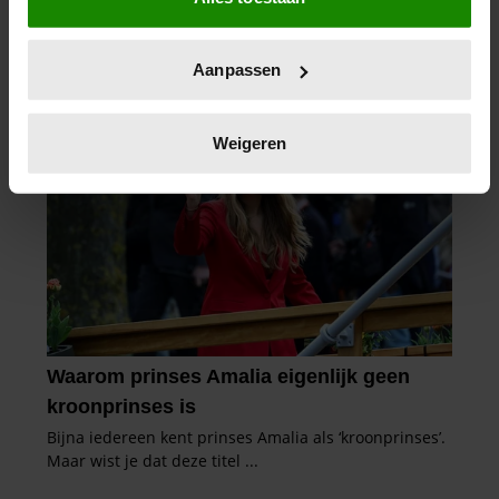
Informatie verzamelen over uw geografische
locatie, die tot een paar meter nauwkeurig kan zijn
Uw apparaat identificeren door het actief te
Aanpassen
scannen op specifieke eigenschappen (fingerprinting)
Lees meer over hoe uw persoonlijke gegevens worden
verwerkt en stel uw voorkeuren in het
detailgedeelte
in.
Weigeren
U kunt uw toestemming op elk moment wijzigen of
intrekken in de Cookieverklaring.
We gebruiken cookies om content en advertenties te
personaliseren, om functies voor social media te bieden
en om ons websiteverkeer te analyseren. Ook delen we
informatie over uw gebruik van onze site met onze
partners voor social media, adverteren en analyse. Deze
partners kunnen deze gegevens combineren met andere
informatie die u aan ze heeft verstrekt of die ze hebben
verzameld op basis van uw gebruik van hun services. U
gaat akkoord met onze cookies als u onze website blijft
gebruiken.