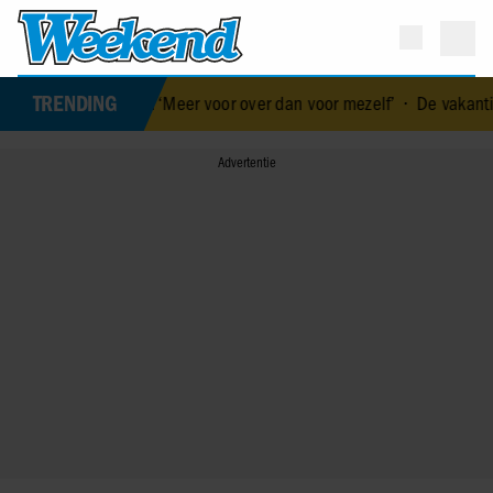
TRENDING
or gezin: ‘Meer voor over dan voor mezelf’
•
De vakantiebestemmin