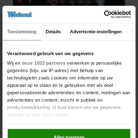
Toestemming
Details
Advertentie-instellingen
Ov
Verantwoord gebruik van uw gegevens
Wij en
onze 1022 partners
verwerken je persoonlijke
gegevens (bijv. uw IP-adres) met behulp van
technologieën zoals cookies om informatie op uw
apparaat op te slaan en te gebruiken met als doel
gepersonaliseerde advertenties en content, metingen aan
advertenties en content, inzicht in publiek en
productontwikkeling. U kunt kiezen wie uw gegevens
gebruikt en met welke doelen.
Als u het toestaat, willen we ook graag:
Alles toestaan