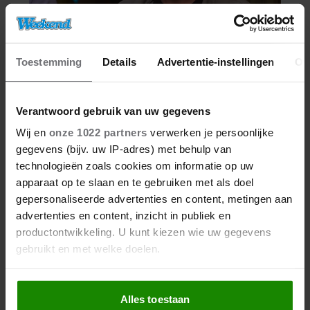
Toestemming
Details
Advertentie-instellingen
Ov
Verantwoord gebruik van uw gegevens
Wij en
onze 1022 partners
verwerken je persoonlijke
gegevens (bijv. uw IP-adres) met behulp van
technologieën zoals cookies om informatie op uw
apparaat op te slaan en te gebruiken met als doel
gepersonaliseerde advertenties en content, metingen aan
advertenties en content, inzicht in publiek en
productontwikkeling. U kunt kiezen wie uw gegevens
gebruikt en met welke doelen.
Als u het toestaat, willen we ook graag:
Alles toestaan
Informatie verzamelen over uw geografische