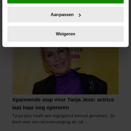
locatie, die tot een paar meter nauwkeurig kan zijn
Uw apparaat identificeren door het actief te
Aanpassen
scannen op specifieke eigenschappen (fingerprinting)
Lees meer over hoe uw persoonlijke gegevens worden
verwerkt en stel uw voorkeuren in het
detailgedeelte
in.
Weigeren
U kunt uw toestemming op elk moment wijzigen of
intrekken in de Cookieverklaring.
We gebruiken cookies om content en advertenties te
personaliseren, om functies voor social media te bieden
en om ons websiteverkeer te analyseren. Ook delen we
informatie over uw gebruik van onze site met onze
partners voor social media, adverteren en analyse. Deze
partners kunnen deze gegevens combineren met andere
informatie die u aan ze heeft verstrekt of die ze hebben
verzameld op basis van uw gebruik van hun services. U
gaat akkoord met onze cookies als u onze website blijft
gebruiken.