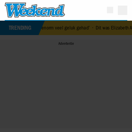
TRENDING
We hebben enorm veel geluk gehad’
•
Dit was Elizabeth Alice Wise, de