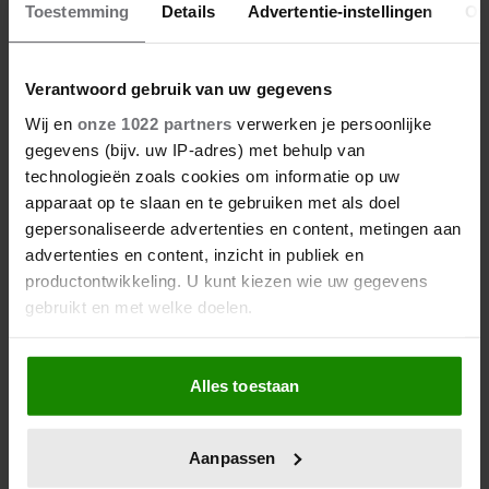
Toestemming
Details
Advertentie-instellingen
Ov
06/08/2026
EARTH & FIRE-ZANGERES JERNEY
KAAGMAN (79) OVERLEDEN
Verantwoord gebruik van uw gegevens
Wij en
onze 1022 partners
verwerken je persoonlijke
gegevens (bijv. uw IP-adres) met behulp van
technologieën zoals cookies om informatie op uw
apparaat op te slaan en te gebruiken met als doel
gepersonaliseerde advertenties en content, metingen aan
advertenties en content, inzicht in publiek en
productontwikkeling. U kunt kiezen wie uw gegevens
gebruikt en met welke doelen.
Als u het toestaat, willen we ook graag:
Alles toestaan
Informatie verzamelen over uw geografische
locatie, die tot een paar meter nauwkeurig kan zijn
Uw apparaat identificeren door het actief te
Aanpassen
scannen op specifieke eigenschappen (fingerprinting)