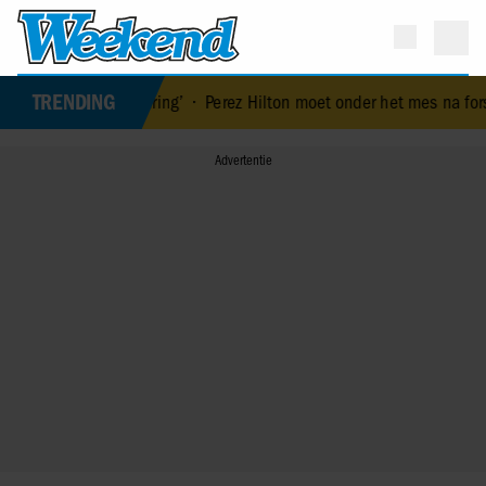
TRENDING
e ervaring’
•
Perez Hilton moet onder het mes na fors bloedverlies: