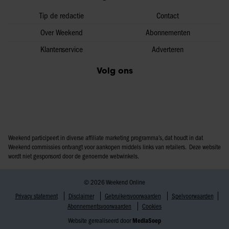
Tip de redactie
Contact
Over Weekend
Abonnementen
Klantenservice
Adverteren
Volg ons
Weekend participeert in diverse affiliate marketing programma’s, dat houdt in dat
Weekend commissies ontvangt voor aankopen middels links van retailers. Deze website
wordt niet gesponsord door de genoemde webwinkels.
© 2026 Weekend Online
Privacy statement
Disclaimer
Gebruikersvoorwaarden
Spelvoorwaarden
Abonnementsvoorwaarden
Cookies
Website gerealiseerd door
MediaSoep