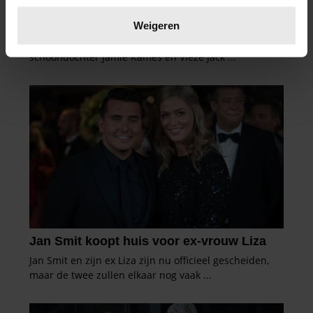
Lees meer over hoe uw persoonlijke gegevens worden
verwerkt en stel uw voorkeuren in het
detailgedeelte
in.
Weigeren
U kunt uw toestemming op elk moment wijzigen of
intrekken in de Cookieverklaring.
We gebruiken cookies om content en advertenties te
personaliseren, om functies voor social media te bieden
en om ons websiteverkeer te analyseren. Ook delen we
informatie over uw gebruik van onze site met onze
partners voor social media, adverteren en analyse. Deze
partners kunnen deze gegevens combineren met andere
informatie die u aan ze heeft verstrekt of die ze hebben
verzameld op basis van uw gebruik van hun services. U
gaat akkoord met onze cookies als u onze website blijft
gebruiken.