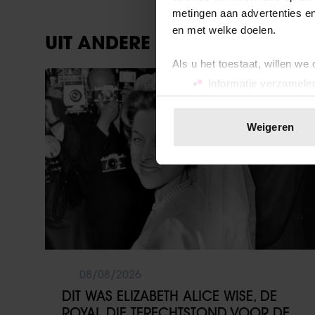
metingen aan advertenties en
en met welke doelen.
UIT ANDERE MEDIA
Als u het toestaat, willen we
Weekend
Informatie verzamelen
Uw apparaat identific
Lees meer over hoe uw perso
Weigeren
toestemming op elk moment wi
We gebruiken cookies om cont
websiteverkeer te analyseren
media, adverteren en analys
verstrekt of die ze hebben v
onze website blijft gebruiken.
08/08/2026
DIT WAS ELIZABETH ALICE WISE, DE
ROYAL DIE TERECHTSTOND VOOR DE