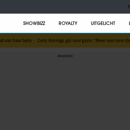
T
SHOWBIZZ
ROYALTY
UITGELICHT
•
Corry Konings gul voor gezin: ‘Meer voor over dan voor mezelf’
•