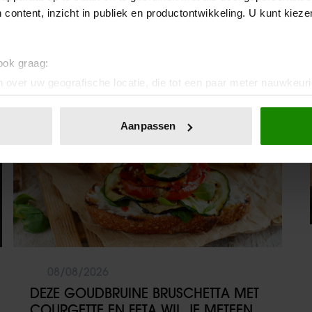
 content, inzicht in publiek en productontwikkeling. U kunt kiez
 ook graag:
Vriendin
 over uw geografische locatie, die tot een paar meter nauwkeuri
eren door het actief te scannen op specifieke eigenschappen (fing
onlijke gegevens worden verwerkt en stel uw voorkeuren in he
Aanpassen
jzigen of intrekken in de Cookieverklaring.
ent en advertenties te personaliseren, om functies voor social
. Ook delen we informatie over uw gebruik van onze site met on
e. Deze partners kunnen deze gegevens combineren met andere i
erzameld op basis van uw gebruik van hun services. U gaat akk
08/08/2026
DEZE GOUDBRUINE BRUSCHETTA MET
COURGETTE EN FETA WIL JE METEEN