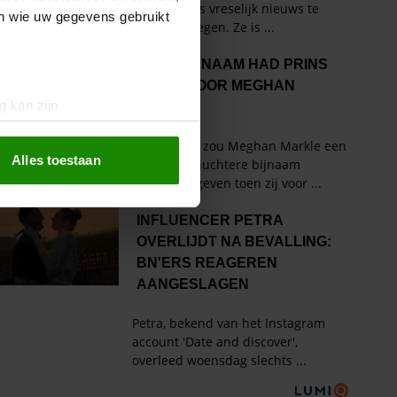
en wie uw gegevens gebruikt
g kan zijn
erprinting)
t
detailgedeelte
in. U kunt uw
Alles toestaan
 media te bieden en om ons
ze partners voor social
nformatie die u aan ze heeft
oord met onze cookies als u