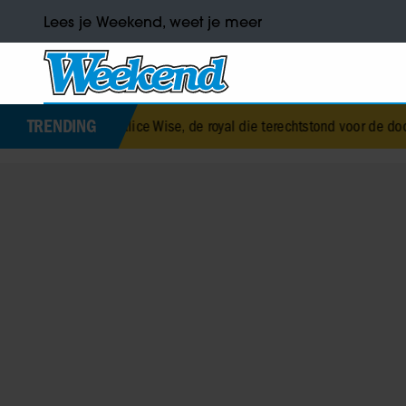
Lees je Weekend, weet je meer
TRENDING
eth Alice Wise, de royal die terechtstond voor de dood van haar baby