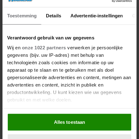
Toestemming
Details
Advertentie-instellingen
Ov
Verantwoord gebruik van uw gegevens
Wij en
onze 1022 partners
verwerken je persoonlijke
gegevens (bijv. uw IP-adres) met behulp van
technologieën zoals cookies om informatie op uw
apparaat op te slaan en te gebruiken met als doel
gepersonaliseerde advertenties en content, metingen aan
advertenties en content, inzicht in publiek en
productontwikkeling. U kunt kiezen wie uw gegevens
gebruikt en met welke doelen.
Als u het toestaat, willen we ook graag:
Alles toestaan
Informatie verzamelen over uw geografische
locatie, die tot een paar meter nauwkeurig kan zijn
Uw apparaat identificeren door het actief te