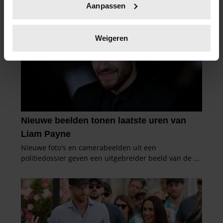
Aanpassen
scannen op specifieke eigenschappen (fingerprinting)
Lees meer over hoe uw persoonlijke gegevens worden
verwerkt en stel uw voorkeuren in het
detailgedeelte
in.
Weigeren
U kunt uw toestemming op elk moment wijzigen of
intrekken in de Cookieverklaring.
We gebruiken cookies om content en advertenties te
personaliseren, om functies voor social media te bieden
en om ons websiteverkeer te analyseren. Ook delen we
informatie over uw gebruik van onze site met onze
partners voor social media, adverteren en analyse. Deze
partners kunnen deze gegevens combineren met andere
informatie die u aan ze heeft verstrekt of die ze hebben
verzameld op basis van uw gebruik van hun services. U
gaat akkoord met onze cookies als u onze website blijft
gebruiken.