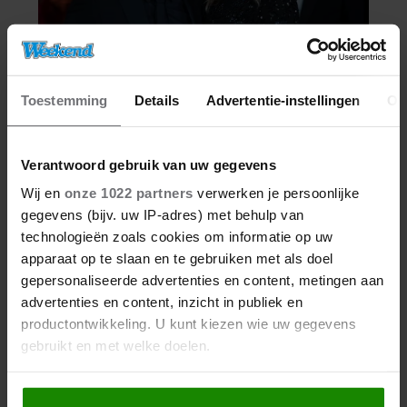
Toestemming
Details
Advertentie-instellingen
Ov
Verantwoord gebruik van uw gegevens
Wij en
onze 1022 partners
verwerken je persoonlijke
gegevens (bijv. uw IP-adres) met behulp van
technologieën zoals cookies om informatie op uw
apparaat op te slaan en te gebruiken met als doel
gepersonaliseerde advertenties en content, metingen aan
advertenties en content, inzicht in publiek en
productontwikkeling. U kunt kiezen wie uw gegevens
gebruikt en met welke doelen.
Als u het toestaat, willen we ook graag: