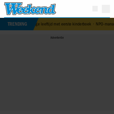
TRENDING
p 84-jarige leeftijd met eerste kinderboek
•
NPO-manager Menno de B