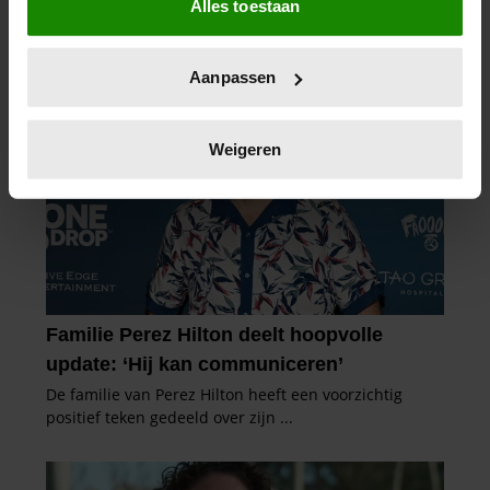
Alles toestaan
Informatie verzamelen over uw geografische
locatie, die tot een paar meter nauwkeurig kan zijn
Uw apparaat identificeren door het actief te
Aanpassen
scannen op specifieke eigenschappen (fingerprinting)
Lees meer over hoe uw persoonlijke gegevens worden
verwerkt en stel uw voorkeuren in het
detailgedeelte
in.
Weigeren
U kunt uw toestemming op elk moment wijzigen of
intrekken in de Cookieverklaring.
We gebruiken cookies om content en advertenties te
personaliseren, om functies voor social media te bieden
en om ons websiteverkeer te analyseren. Ook delen we
informatie over uw gebruik van onze site met onze
partners voor social media, adverteren en analyse. Deze
partners kunnen deze gegevens combineren met andere
informatie die u aan ze heeft verstrekt of die ze hebben
verzameld op basis van uw gebruik van hun services. U
gaat akkoord met onze cookies als u onze website blijft
gebruiken.