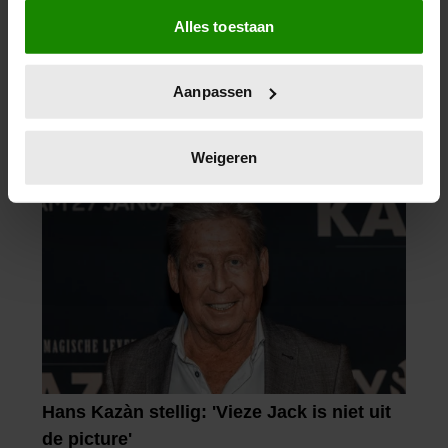
Als u het toestaat, willen we ook graag:
Alles toestaan
Informatie verzamelen over uw geografische
locatie, die tot een paar meter nauwkeurig kan zijn
Uw apparaat identificeren door het actief te
Aanpassen
scannen op specifieke eigenschappen (fingerprinting)
Lees meer over hoe uw persoonlijke gegevens worden
verwerkt en stel uw voorkeuren in het
detailgedeelte
in.
Weigeren
U kunt uw toestemming op elk moment wijzigen of
intrekken in de Cookieverklaring.
We gebruiken cookies om content en advertenties te
personaliseren, om functies voor social media te bieden
en om ons websiteverkeer te analyseren. Ook delen we
informatie over uw gebruik van onze site met onze
partners voor social media, adverteren en analyse. Deze
partners kunnen deze gegevens combineren met andere
informatie die u aan ze heeft verstrekt of die ze hebben
verzameld op basis van uw gebruik van hun services. U
gaat akkoord met onze cookies als u onze website blijft