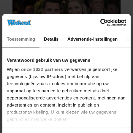
Toestemming
Details
Advertentie-instellingen
Ov
Verantwoord gebruik van uw gegevens
Wij en
onze 1022 partners
verwerken je persoonlijke
gegevens (bijv. uw IP-adres) met behulp van
technologieën zoals cookies om informatie op uw
apparaat op te slaan en te gebruiken met als doel
gepersonaliseerde advertenties en content, metingen aan
advertenties en content, inzicht in publiek en
productontwikkeling. U kunt kiezen wie uw gegevens
gebruikt en met welke doelen.