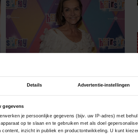
05/08/2026
Details
Advertentie-instellingen
MARISKA VAN KOLCK LAAT
BLOKKADE LOS: ‘IK STA WEER OPEN’
w gegevens
erwerken je persoonlijke gegevens (bijv. uw IP-adres) met behul
apparaat op te slaan en te gebruiken met als doel gepersonalise
Vriendin
 content, inzicht in publiek en productontwikkeling. U kunt kiez