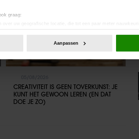
 ook graag:
 over uw geografische locatie, die tot een paar meter nauwkeuri
eren door het actief te scannen op specifieke eigenschappen (fing
onlijke gegevens worden verwerkt en stel uw voorkeuren in he
Aanpassen
jzigen of intrekken in de Cookieverklaring.
ent en advertenties te personaliseren, om functies voor social
. Ook delen we informatie over uw gebruik van onze site met on
05/08/2026
e. Deze partners kunnen deze gegevens combineren met andere i
erzameld op basis van uw gebruik van hun services. U gaat akk
CREATIVITEIT IS GEEN TOVERKUNST: JE
KUNT HET GEWOON LEREN (EN DAT
DOE JE ZO)