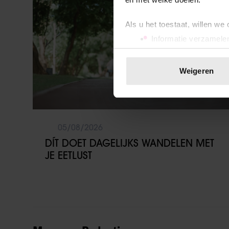
Als u het toestaat, willen we
Informatie verzamelen
Uw apparaat identific
Lees meer over hoe uw perso
Weigeren
toestemming op elk moment wi
We gebruiken cookies om cont
websiteverkeer te analyseren
05/08/2026
media, adverteren en analys
verstrekt of die ze hebben v
DÍT DOET DAGELIJKS WANDELEN MET
onze website blijft gebruiken.
JE EETLUST