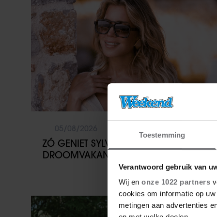
05/08/2026
Toestemming
ZÓ GENIET SYLVIE MEIS NA VAN
DROOMVAKANTIE OP MYKONOS
Verantwoord gebruik van u
Wij en
onze 1022 partners
v
cookies om informatie op uw 
Sante
metingen aan advertenties en
en met welke doelen.