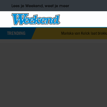
Lees je Weekend, weet je meer
TRENDING
Mariska van Kolck laat blokkade los: ‘Ik sta 