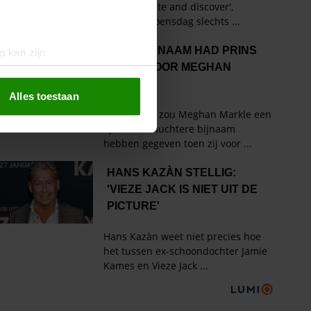
g kan zijn
erprinting)
t
detailgedeelte
in. U kunt uw
Alles toestaan
 media te bieden en om ons
ze partners voor social
nformatie die u aan ze heeft
oord met onze cookies als u