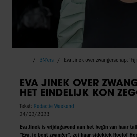
BN'ers
Eva Jinek over zwangerschap: ‘Fijn
EVA JINEK OVER ZWANG
HET EINDELIJK KON ZE
Tekst:
Redactie Weekend
24/02/2023
Eva Jinek is vrijdagavond aan het begin van haar t
“Eva, je bent zwanger”, zei haar sidekick Roelof He