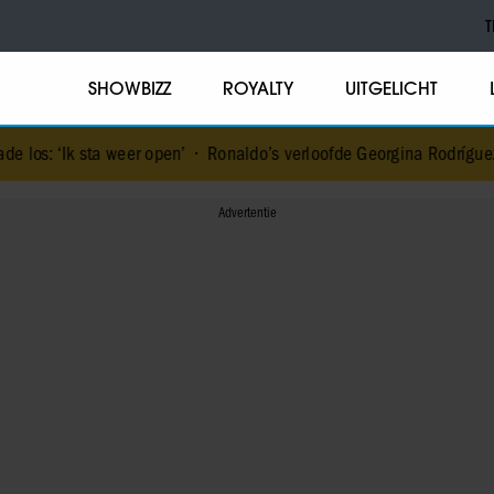
T
SHOWBIZZ
ROYALTY
UITGELICHT
weer open’
•
Ronaldo’s verloofde Georgina Rodríguez is klaar met 