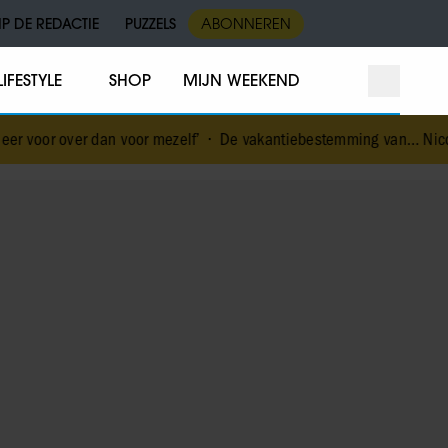
IP DE REDACTIE
PUZZELS
ABONNEREN
LIFESTYLE
SHOP
MIJN WEEKEND
 voor mezelf’
•
De vakantiebestemming van… Nicolette van Dam
•