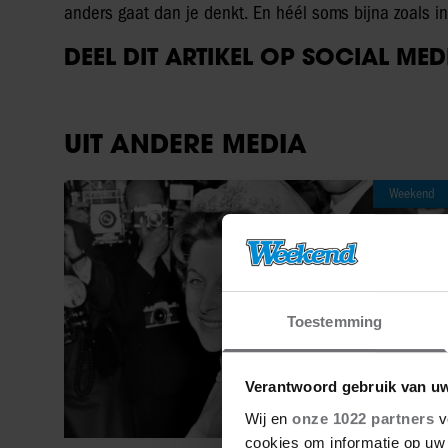
anders gaat dan je denkt. En héél soms bijna zoals in 
DEEL DIT ARTIKEL OP SOCIAL MED
UIT ANDERE MEDIA
Weekend
Toestemming
Verantwoord gebruik van u
Wij en
onze 1022 partners
v
cookies om informatie op uw 