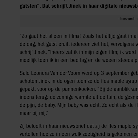
gutsten”. Dat schrijft Jinek in haar digitale nieuwsb
“Zo gaat het alleen in films! Zoals het áltijd gaat in
de dag, het gutst eruit, iedereen ziet het, vervolgens
schrijf Jinek. “Ineens zat ik in mijn eigen film; ik wer
moeilijk toen ik in een bed lag en de weeën steeds pi
Salo Leonora Van der Voorn werd op 3 september geb
schoten Jinek in de ogen toen ze de fles maple syrup
gepakt, voor op de pannenkoeken. “Bij de aanblik van
ineens terug: de zonnige warmte uit de tuin, de gesmo
de pijn, de baby. Mijn baby was echt. Zo echt als de f
maar bij mij.”
Zij belooft in haar nieuwsbrief dat zij de fles maple 
vertellen hoe ze in een wolk zoetigheid is gekomen en 