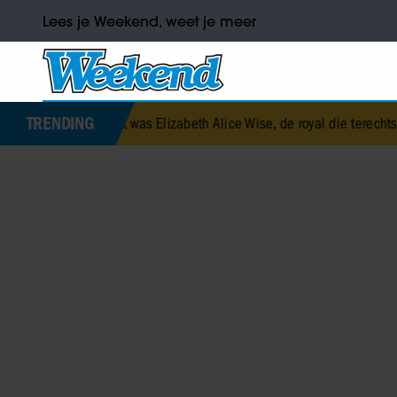
Lees je Weekend, weet je meer
TRENDING
Dit was Elizabeth Alice Wise, de royal die terechtstond voor de doo