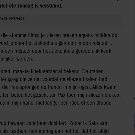
rief die zondag is verstuurd.
 al die stomme films: je vliezen breken ergens midden op
 word je door het ziekenhuis gereden in een rolstoel”,
d in een rolstoel door het ziekenhuis gereden, ik keek
jnlijker werden.”
oren, maakte Jinek eerder al bekend. De tranen
 terugzag die ze net voordat de vliezen braken had
 die fles sprongen de tranen in mijn ogen. Alles kwam
lten boter, het gezicht van Pax toen mijn vliezen braken,
les in mijn hand, niet langer een idee of een droom,
syrup bewaart voor haar dochter: “Zodat ik Salo kan
als tastbare herinnering aan het feit dat het altijd