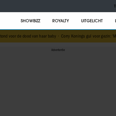
T
SHOWBIZZ
ROYALTY
UITGELICHT
d van haar baby
•
Corry Konings gul voor gezin: ‘Meer voor over dan