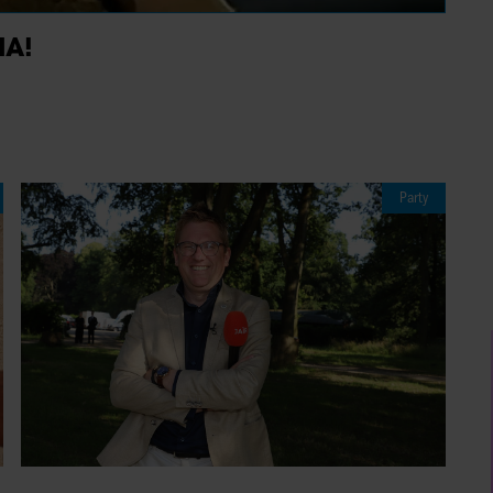
IA!
Party