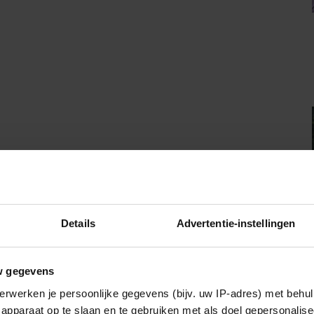
Details
Advertentie-instellingen
ellen voor hulp. “Als ik terugkijk naar mijn eigen
ss in mijn stem. Maar dat heeft verder niemand kunnen
w gegevens
richten, maar wel helpen om het iets meer steady te
erwerken je persoonlijke gegevens (bijv. uw IP-adres) met behul
apparaat op te slaan en te gebruiken met als doel gepersonalise