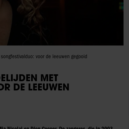
 songfestivalduo: voor de leeuwen gegooid
DELIJDEN MET
OR DE LEEUWEN
Mia Nicolai en Dion Cooper. De zangeres, die in 2003