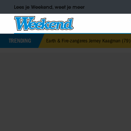
Lees je Weekend, weet je meer
TRENDING
Earth & Fire-zangeres Jerney Kaagman (79) overleden
•
Bar