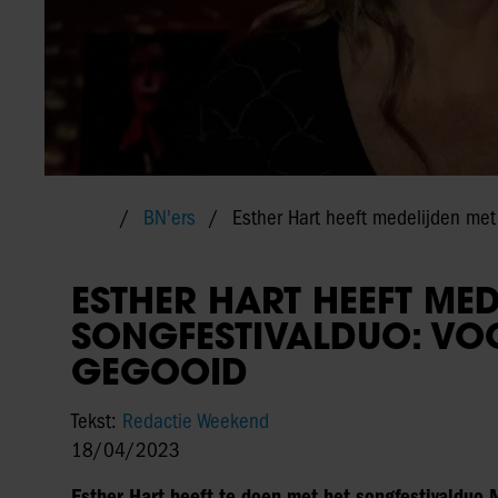
BN'ers
Esther Hart heeft medelijden met
ESTHER HART HEEFT ME
SONGFESTIVALDUO: VO
GEGOOID
Tekst:
Redactie Weekend
18/04/2023
Esther Hart heeft te doen met het songfestivalduo 