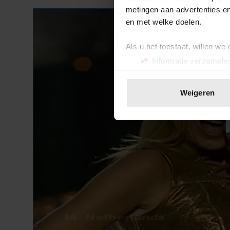
metingen aan advertenties en
en met welke doelen.
Als u het toestaat, willen we
Informatie verzamelen
Uw apparaat identific
Lees meer over hoe uw perso
Weigeren
toestemming op elk moment wi
We gebruiken cookies om cont
websiteverkeer te analyseren
media, adverteren en analys
verstrekt of die ze hebben v
onze website blijft gebruiken.