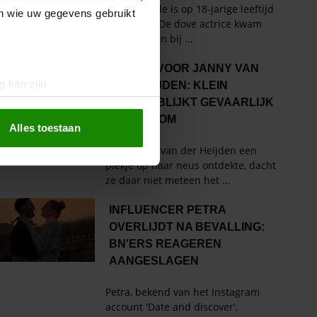
en wie uw gegevens gebruikt
g kan zijn
erprinting)
t
detailgedeelte
in. U kunt uw
Alles toestaan
 media te bieden en om ons
ze partners voor social
nformatie die u aan ze heeft
oord met onze cookies als u