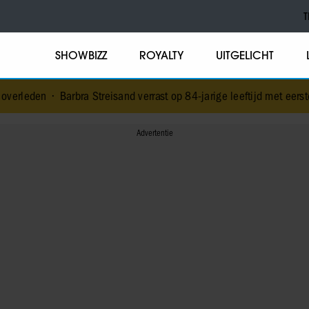
T
SHOWBIZZ
ROYALTY
UITGELICHT
bra Streisand verrast op 84-jarige leeftijd met eerste kinderboek
•
N