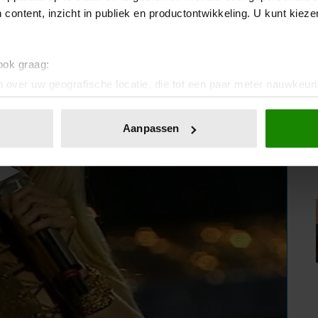
 content, inzicht in publiek en productontwikkeling. U kunt kiez
 ook graag:
 over uw geografische locatie, die tot een paar meter nauwkeuri
eren door het actief te scannen op specifieke eigenschappen (fing
onlijke gegevens worden verwerkt en stel uw voorkeuren in he
Aanpassen
jzigen of intrekken in de Cookieverklaring.
ent en advertenties te personaliseren, om functies voor social
. Ook delen we informatie over uw gebruik van onze site met on
e. Deze partners kunnen deze gegevens combineren met andere i
erzameld op basis van uw gebruik van hun services. U gaat akk