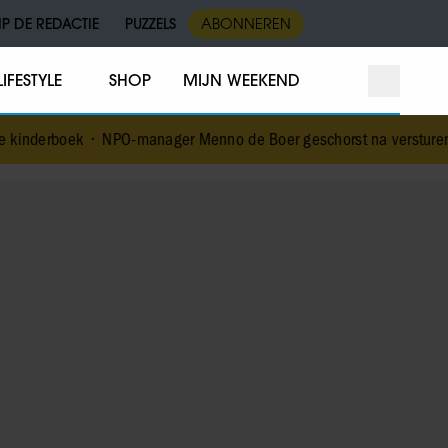
IP DE REDACTIE
PUZZELS
ABONNEREN
LIFESTYLE
SHOP
MIJN WEEKEND
PO-manager Menno de Boer geschorst na versturen dickpic in groe