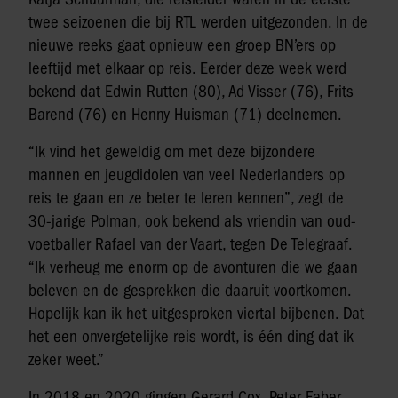
twee seizoenen die bij RTL werden uitgezonden. In de
nieuwe reeks gaat opnieuw een groep BN’ers op
leeftijd met elkaar op reis. Eerder deze week werd
bekend dat Edwin Rutten (80), Ad Visser (76), Frits
Barend (76) en Henny Huisman (71) deelnemen.
“Ik vind het geweldig om met deze bijzondere
mannen en jeugdidolen van veel Nederlanders op
reis te gaan en ze beter te leren kennen”, zegt de
30-jarige Polman, ook bekend als vriendin van oud-
voetballer Rafael van der Vaart, tegen De Telegraaf.
“Ik verheug me enorm op de avonturen die we gaan
beleven en de gesprekken die daaruit voortkomen.
Hopelijk kan ik het uitgesproken viertal bijbenen. Dat
het een onvergetelijke reis wordt, is één ding dat ik
zeker weet.”
In 2018 en 2020 gingen Gerard Cox, Peter Faber,