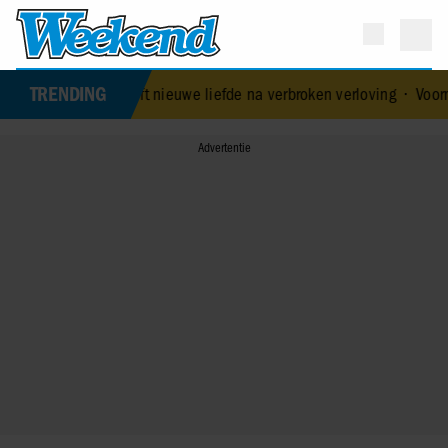
TRENDING
eluk heeft nieuwe liefde na verbroken verloving
•
Voormalig prins A