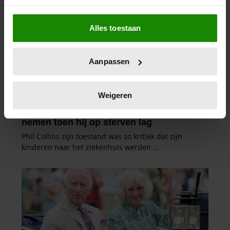
Als u het toestaat, willen we ook graag:
Alles toestaan
Informatie verzamelen over uw geografische
locatie, die tot een paar meter nauwkeurig kan zijn
Uw apparaat identificeren door het actief te
Aanpassen
scannen op specifieke eigenschappen (fingerprinting)
Lees meer over hoe uw persoonlijke gegevens worden
verwerkt en stel uw voorkeuren in het
detailgedeelte
in.
Weigeren
U kunt uw toestemming op elk moment wijzigen of
intrekken in de Cookieverklaring.
We gebruiken cookies om content en advertenties te
personaliseren, om functies voor social media te bieden
en om ons websiteverkeer te analyseren. Ook delen we
informatie over uw gebruik van onze site met onze
partners voor social media, adverteren en analyse. Deze
partners kunnen deze gegevens combineren met andere
informatie die u aan ze heeft verstrekt of die ze hebben
verzameld op basis van uw gebruik van hun services. U