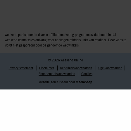
Weekend participeert in diverse affiliate marketing programma’s, dat houdt in dat
Weekend commissies ontvangt voor aankopen middels links van retailers. Deze website
wordt niet gesponsord door de genoemde webwinkels.
© 2026 Weekend Online
Privacy statement
Disclaimer
Gebruikersvoorwaarden
Spelvoorwaarden
Abonnementsvoorwaarden
Cookies
Website gerealiseerd door
MediaSoep