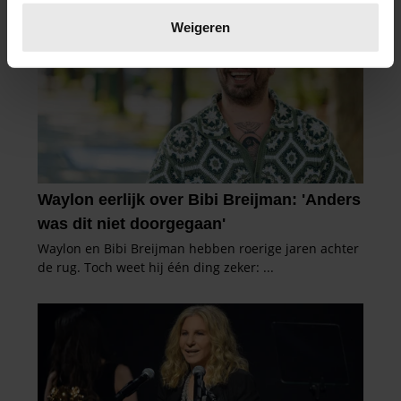
Lees meer over hoe uw persoonlijke gegevens worden
verwerkt en stel uw voorkeuren in het
detailgedeelte
in.
Weigeren
U kunt uw toestemming op elk moment wijzigen of
intrekken in de Cookieverklaring.
We gebruiken cookies om content en advertenties te
personaliseren, om functies voor social media te bieden
en om ons websiteverkeer te analyseren. Ook delen we
informatie over uw gebruik van onze site met onze
partners voor social media, adverteren en analyse. Deze
partners kunnen deze gegevens combineren met andere
informatie die u aan ze heeft verstrekt of die ze hebben
verzameld op basis van uw gebruik van hun services. U
gaat akkoord met onze cookies als u onze website blijft
gebruiken.