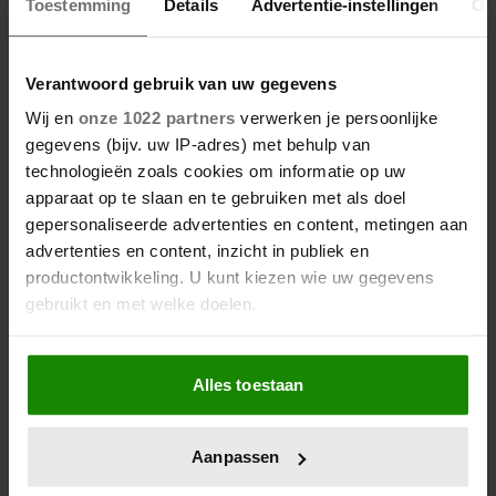
Toestemming
Details
Advertentie-instellingen
Ov
Verantwoord gebruik van uw gegevens
Wij en
onze 1022 partners
verwerken je persoonlijke
gegevens (bijv. uw IP-adres) met behulp van
technologieën zoals cookies om informatie op uw
apparaat op te slaan en te gebruiken met als doel
gepersonaliseerde advertenties en content, metingen aan
advertenties en content, inzicht in publiek en
productontwikkeling. U kunt kiezen wie uw gegevens
gebruikt en met welke doelen.
Als u het toestaat, willen we ook graag:
Alles toestaan
Informatie verzamelen over uw geografische
locatie, die tot een paar meter nauwkeurig kan zijn
Uw apparaat identificeren door het actief te
Aanpassen
scannen op specifieke eigenschappen (fingerprinting)