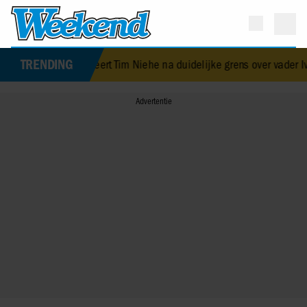
TRENDING
 bekritiseert Tim Niehe na duidelijke grens over vader Ivo: ‘Een bee