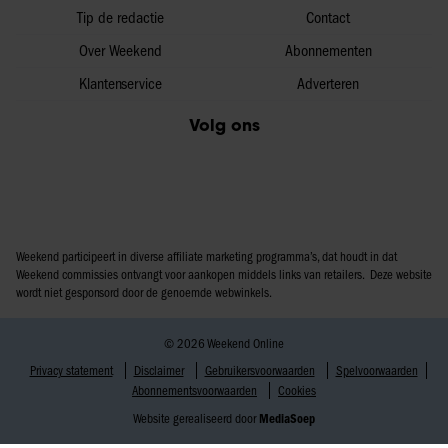
Tip de redactie
Contact
Over Weekend
Abonnementen
Klantenservice
Adverteren
Volg ons
Weekend participeert in diverse affiliate marketing programma’s, dat houdt in dat
Weekend commissies ontvangt voor aankopen middels links van retailers. Deze website
wordt niet gesponsord door de genoemde webwinkels.
© 2026 Weekend Online
Privacy statement
Disclaimer
Gebruikersvoorwaarden
Spelvoorwaarden
Abonnementsvoorwaarden
Cookies
Website gerealiseerd door
MediaSoep