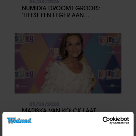
06/08/2026
NUMIDIA DROOMT GROOTS:
‘LIEFST EEN LEGER AAN
KINDEREN’
05/08/2026
MARISKA VAN KOLCK LAAT
BLOKKADE LOS: ‘IK STA WEER
OPEN’