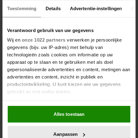
05/08/2026
Toestemming
Details
Advertentie-instellingen
Ov
MARCO BORSATO TREEDT NIET
OP TIJDENS VRIENDEN VAN
AMSTEL LIVE: ‘DAAR WIL IK HET
Verantwoord gebruik van uw gegevens
BIJ LATEN’
Wij en
onze 1022 partners
verwerken je persoonlijke
gegevens (bijv. uw IP-adres) met behulp van
technologieën zoals cookies om informatie op uw
apparaat op te slaan en te gebruiken met als doel
gepersonaliseerde advertenties en content, metingen aan
advertenties en content, inzicht in publiek en
productontwikkeling. U kunt kiezen wie uw gegevens
gebruikt en met welke doelen.
Als u het toestaat, willen we ook graag:
Alles toestaan
Informatie verzamelen over uw geografische
locatie, die tot een paar meter nauwkeurig kan zijn
Uw apparaat identificeren door het actief te
Aanpassen
scannen op specifieke eigenschappen (fingerprinting)