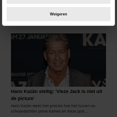
Lees meer over hoe uw persoonlijke gegevens worden
verwerkt en stel uw voorkeuren in het
detailgedeelte
in.
Weigeren
U kunt uw toestemming op elk moment wijzigen of
intrekken in de Cookieverklaring.
We gebruiken cookies om content en advertenties te
personaliseren, om functies voor social media te bieden
en om ons websiteverkeer te analyseren. Ook delen we
informatie over uw gebruik van onze site met onze
partners voor social media, adverteren en analyse. Deze
partners kunnen deze gegevens combineren met andere
informatie die u aan ze heeft verstrekt of die ze hebben
verzameld op basis van uw gebruik van hun services. U
gaat akkoord met onze cookies als u onze website blijft
gebruiken.