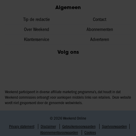
Algemeen
Tip de redactie
Contact
Over Weekend
Abonnementen
Klantenservice
Adverteren
Volg ons
Weekend participeert in diverse affiliate marketing programma’s, dat houdt in dat
Weekend commissies ontvangt voor aankopen middels links van retailers. Deze website
wordt niet gesponsord door de genoemde webwinkels.
© 2026 Weekend Online
Privacy statement
Disclaimer
Gebruikersvoorwaarden
Spelvoorwaarden
Abonnementsvoorwaarden
Cookies