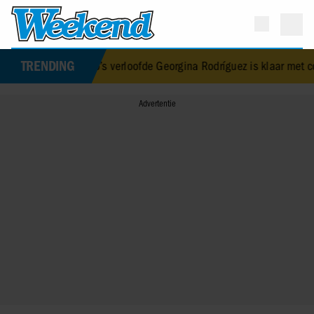
TRENDING
aldo’s verloofde Georgina Rodríguez is klaar met commentaar op h