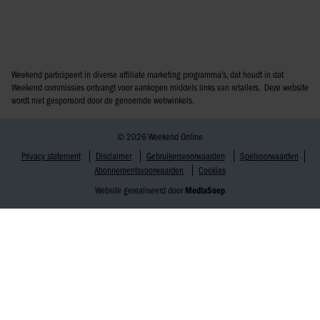
Weekend participeert in diverse affiliate marketing programma’s, dat houdt in dat
Weekend commissies ontvangt voor aankopen middels links van retailers. Deze website
wordt niet gesponsord door de genoemde webwinkels.
© 2026 Weekend Online
Privacy statement
Disclaimer
Gebruikersvoorwaarden
Spelvoorwaarden
Abonnementsvoorwaarden
Cookies
Website gerealiseerd door
MediaSoep