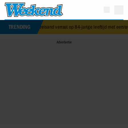
TRENDING
Barbra Streisand verrast op 84-jarige leeftijd met eerste kinderboek