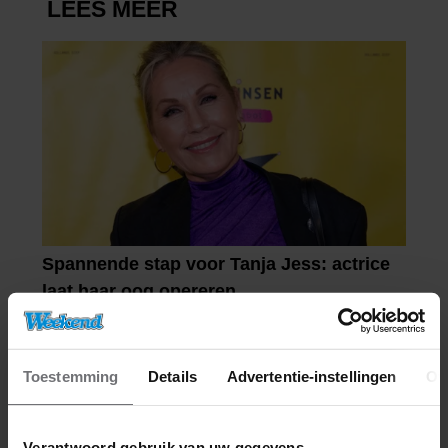
Toestemming
Details
Advertentie-instellingen
Ov
Verantwoord gebruik van uw gegevens