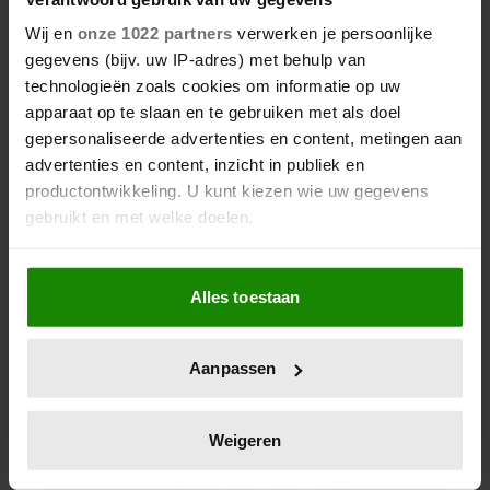
Wij en
onze 1022 partners
verwerken je persoonlijke
gegevens (bijv. uw IP-adres) met behulp van
technologieën zoals cookies om informatie op uw
apparaat op te slaan en te gebruiken met als doel
gepersonaliseerde advertenties en content, metingen aan
advertenties en content, inzicht in publiek en
productontwikkeling. U kunt kiezen wie uw gegevens
gebruikt en met welke doelen.
Als u het toestaat, willen we ook graag:
Alles toestaan
Informatie verzamelen over uw geografische
locatie, die tot een paar meter nauwkeurig kan zijn
Uw apparaat identificeren door het actief te
Aanpassen
scannen op specifieke eigenschappen (fingerprinting)
Lees meer over hoe uw persoonlijke gegevens worden
verwerkt en stel uw voorkeuren in het
detailgedeelte
in.
Weigeren
U kunt uw toestemming op elk moment wijzigen of
intrekken in de Cookieverklaring.