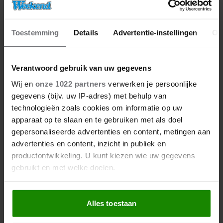
Toestemming
Details
Advertentie-instellingen
Ov
Verantwoord gebruik van uw gegevens
Wij en
onze 1022 partners
verwerken je persoonlijke
gegevens (bijv. uw IP-adres) met behulp van
technologieën zoals cookies om informatie op uw
apparaat op te slaan en te gebruiken met als doel
gepersonaliseerde advertenties en content, metingen aan
advertenties en content, inzicht in publiek en
productontwikkeling. U kunt kiezen wie uw gegevens
gebruikt en met welke doelen.
Als u het toestaat, willen we ook graag:
Alles toestaan
Informatie verzamelen over uw geografische
locatie, die tot een paar meter nauwkeurig kan zijn