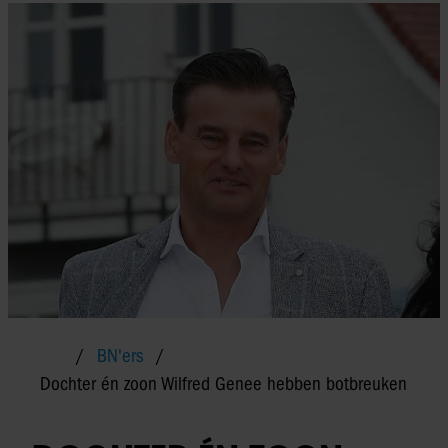
BN'ers
Dochter én zoon Wilfred Genee hebben botbreuken