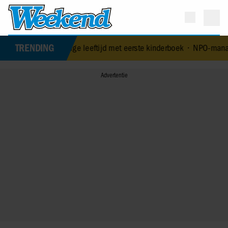
TRENDING
p 84-jarige leeftijd met eerste kinderboek
•
NPO-manager Menno de B