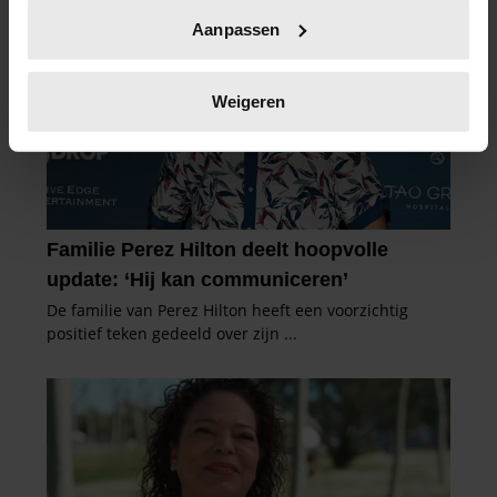
Uw apparaat identificeren door het actief te
Aanpassen
scannen op specifieke eigenschappen (fingerprinting)
Lees meer over hoe uw persoonlijke gegevens worden
verwerkt en stel uw voorkeuren in het
detailgedeelte
in.
Weigeren
U kunt uw toestemming op elk moment wijzigen of
intrekken in de Cookieverklaring.
We gebruiken cookies om content en advertenties te
personaliseren, om functies voor social media te bieden
en om ons websiteverkeer te analyseren. Ook delen we
informatie over uw gebruik van onze site met onze
partners voor social media, adverteren en analyse. Deze
partners kunnen deze gegevens combineren met andere
informatie die u aan ze heeft verstrekt of die ze hebben
verzameld op basis van uw gebruik van hun services. U
gaat akkoord met onze cookies als u onze website blijft
gebruiken.