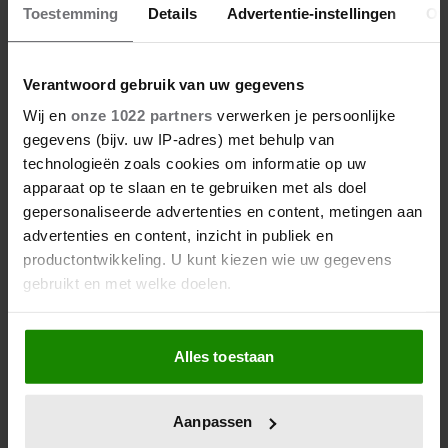
Toestemming
Details
Advertentie-instellingen
Ov
Verantwoord gebruik van uw gegevens
Wij en
onze 1022 partners
verwerken je persoonlijke
gegevens (bijv. uw IP-adres) met behulp van
technologieën zoals cookies om informatie op uw
apparaat op te slaan en te gebruiken met als doel
gepersonaliseerde advertenties en content, metingen aan
advertenties en content, inzicht in publiek en
productontwikkeling. U kunt kiezen wie uw gegevens
gebruikt en met welke doelen.
Als u het toestaat, willen we ook graag:
Alles toestaan
Informatie verzamelen over uw geografische
locatie, die tot een paar meter nauwkeurig kan zijn
Uw apparaat identificeren door het actief te
Aanpassen
scannen op specifieke eigenschappen (fingerprinting)