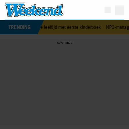
TRENDING
p 84-jarige leeftijd met eerste kinderboek
•
NPO-manager Menno de B