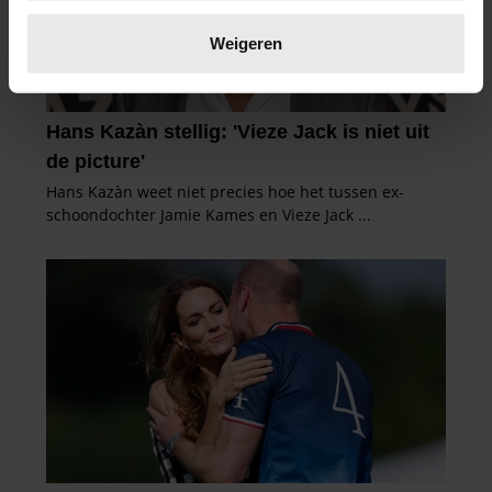
Lees meer over hoe uw persoonlijke gegevens worden
verwerkt en stel uw voorkeuren in het
detailgedeelte
in.
Weigeren
U kunt uw toestemming op elk moment wijzigen of
intrekken in de Cookieverklaring.
We gebruiken cookies om content en advertenties te
personaliseren, om functies voor social media te bieden
en om ons websiteverkeer te analyseren. Ook delen we
informatie over uw gebruik van onze site met onze
partners voor social media, adverteren en analyse. Deze
partners kunnen deze gegevens combineren met andere
informatie die u aan ze heeft verstrekt of die ze hebben
verzameld op basis van uw gebruik van hun services. U
gaat akkoord met onze cookies als u onze website blijft
gebruiken.