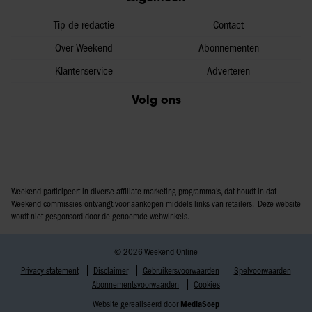
Tip de redactie
Contact
Over Weekend
Abonnementen
Klantenservice
Adverteren
Volg ons
Weekend participeert in diverse affiliate marketing programma’s, dat houdt in dat
Weekend commissies ontvangt voor aankopen middels links van retailers. Deze website
wordt niet gesponsord door de genoemde webwinkels.
© 2026 Weekend Online
Privacy statement
Disclaimer
Gebruikersvoorwaarden
Spelvoorwaarden
Abonnementsvoorwaarden
Cookies
Website gerealiseerd door
MediaSoep