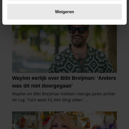
Lees meer over hoe uw persoonlijke gegevens worden
verwerkt en stel uw voorkeuren in het
detailgedeelte
in.
Weigeren
U kunt uw toestemming op elk moment wijzigen of
intrekken in de Cookieverklaring.
We gebruiken cookies om content en advertenties te
personaliseren, om functies voor social media te bieden
en om ons websiteverkeer te analyseren. Ook delen we
informatie over uw gebruik van onze site met onze
partners voor social media, adverteren en analyse. Deze
partners kunnen deze gegevens combineren met andere
informatie die u aan ze heeft verstrekt of die ze hebben
verzameld op basis van uw gebruik van hun services. U
gaat akkoord met onze cookies als u onze website blijft
gebruiken.