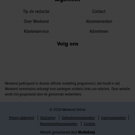
Tip de redactie
Contact
Over Weekend
Abonnementen
Klantenservice
Adverteren
Volg ons
Weekend participeert in diverse affiliate marketing programma’s, dat houdt in dat
Weekend commissies ontvangt voor aankopen middels links van retailers. Deze website
wordt niet gesponsord door de genoemde webwinkels.
© 2026 Weekend Online
Privacy statement
Disclaimer
Gebruikersvoorwaarden
Spelvoorwaarden
Abonnementsvoorwaarden
Cookies
Website gerealiseerd door
MediaSoep