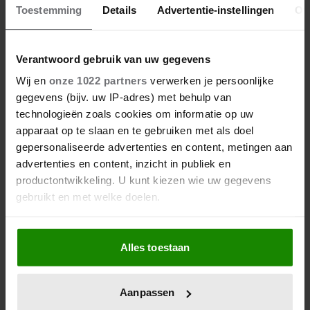
Toestemming
Details
Advertentie-instellingen
Ov
Verantwoord gebruik van uw gegevens
Wij en
onze 1022 partners
verwerken je persoonlijke
gegevens (bijv. uw IP-adres) met behulp van
technologieën zoals cookies om informatie op uw
apparaat op te slaan en te gebruiken met als doel
gepersonaliseerde advertenties en content, metingen aan
advertenties en content, inzicht in publiek en
productontwikkeling. U kunt kiezen wie uw gegevens
gebruikt en met welke doelen.
Als u het toestaat, willen we ook graag:
Alles toestaan
Informatie verzamelen over uw geografische
locatie, die tot een paar meter nauwkeurig kan zijn
Uw apparaat identificeren door het actief te
Aanpassen
scannen op specifieke eigenschappen (fingerprinting)