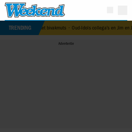
TRENDING
alker met bivakmuts
•
Oud-Idols collega’s en Jim en Jamai staan st