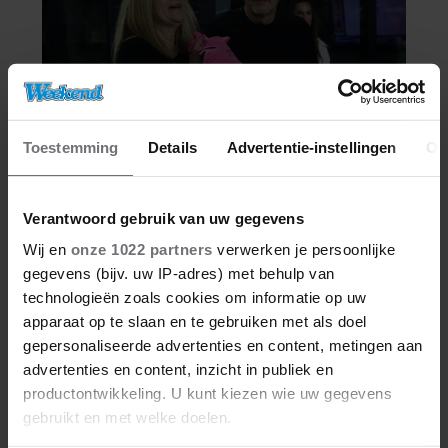
Toestemming
Details
Advertentie-instellingen
Ov
Verantwoord gebruik van uw gegevens
Wij en
onze 1022 partners
verwerken je persoonlijke
gegevens (bijv. uw IP-adres) met behulp van
technologieën zoals cookies om informatie op uw
apparaat op te slaan en te gebruiken met als doel
gepersonaliseerde advertenties en content, metingen aan
advertenties en content, inzicht in publiek en
productontwikkeling. U kunt kiezen wie uw gegevens
gebruikt en met welke doelen.