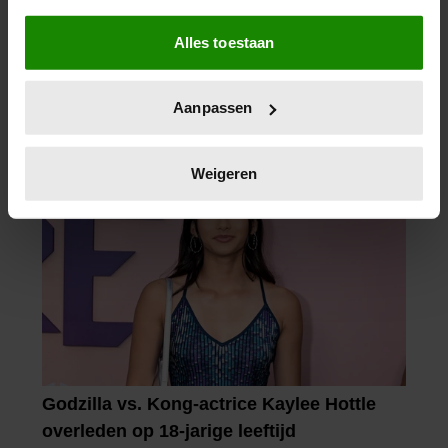
Als u het toestaat, willen we ook graag:
Alles toestaan
Informatie verzamelen over uw geografische
locatie, die tot een paar meter nauwkeurig kan zijn
Uw apparaat identificeren door het actief te
Aanpassen
scannen op specifieke eigenschappen (fingerprinting)
Lees meer over hoe uw persoonlijke gegevens worden
verwerkt en stel uw voorkeuren in het
detailgedeelte
in.
Weigeren
U kunt uw toestemming op elk moment wijzigen of
intrekken in de Cookieverklaring.
We gebruiken cookies om content en advertenties te
personaliseren, om functies voor social media te bieden
en om ons websiteverkeer te analyseren. Ook delen we
informatie over uw gebruik van onze site met onze
partners voor social media, adverteren en analyse. Deze
partners kunnen deze gegevens combineren met andere
informatie die u aan ze heeft verstrekt of die ze hebben
verzameld op basis van uw gebruik van hun services. U