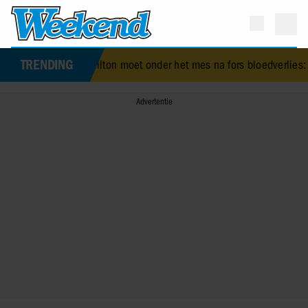
TRENDING
Perez Hilton moet onder het mes na fors bloedverlies: familie doet 