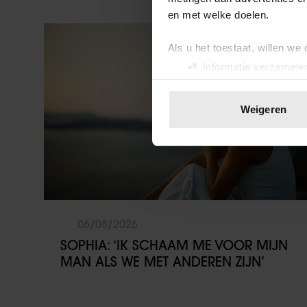
en met welke doelen.
Vriendin
Als u het toestaat, willen we
Informatie verzamelen
Uw apparaat identific
Lees meer over hoe uw perso
Weigeren
toestemming op elk moment wi
We gebruiken cookies om cont
websiteverkeer te analyseren
media, adverteren en analys
verstrekt of die ze hebben v
onze website blijft gebruiken.
06/08/2026
SOPHIA: ‘IK SCHAAM ME VOOR MIJN
MAN ALS WE MET ANDEREN ZIJN’