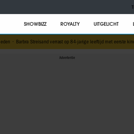
T
SHOWBIZZ
ROYALTY
UITGELICHT
treisand verrast op 84-jarige leeftijd met eerste kinderboek
•
NPO-ma