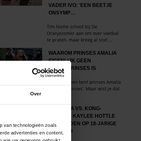
Over
p van technologieën zoals
erde advertenties en content,
en wie uw gegevens gebruikt