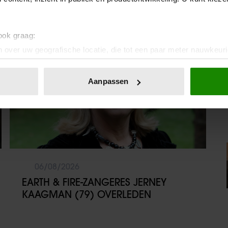
Weekend
 ook graag:
 over uw geografische locatie, die tot een paar meter nauwkeuri
eren door het actief te scannen op specifieke eigenschappen (fing
onlijke gegevens worden verwerkt en stel uw voorkeuren in he
Aanpassen
jzigen of intrekken in de Cookieverklaring.
ent en advertenties te personaliseren, om functies voor social
. Ook delen we informatie over uw gebruik van onze site met on
e. Deze partners kunnen deze gegevens combineren met andere i
erzameld op basis van uw gebruik van hun services. U gaat akk
06/08/2026
EARTH & FIRE-ZANGERES JERNEY
KAAGMAN (79) OVERLEDEN