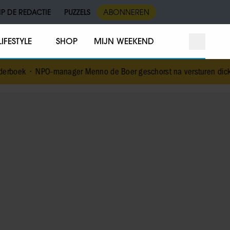
IP DE REDACTIE
PUZZELS
ABONNEREN
LIFESTYLE
SHOP
MIJN WEEKEND
nager Menno de Boer geschorst na versturen dickpic in groepsapp