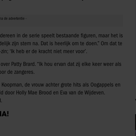
edereen in de serie speelt bestaande figuren, maar het is
lijk zijn stem na. Dat is heerlijk om te doen.” Om dat te
n; ‘Ik heb er de kracht niet meer voor’.
ver Patty Brard. “Ik hou ervan dat zij elke keer weer als
 voor de zangeres.
l Koopman, de vrouw achter grote hits als Oogappels en
ld door Holly Mae Brood en Eva van de Wijdeven.
d.
IA!