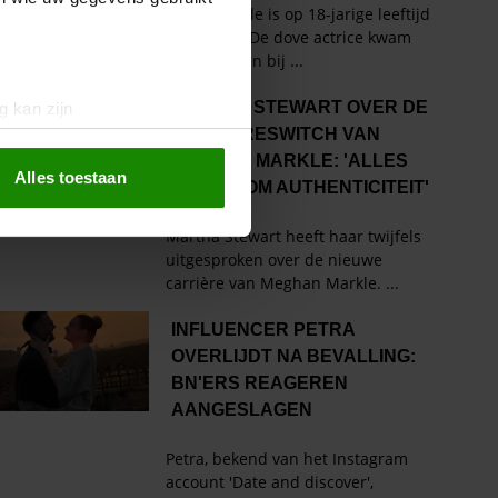
g kan zijn
erprinting)
t
detailgedeelte
in. U kunt uw
Alles toestaan
 media te bieden en om ons
ze partners voor social
nformatie die u aan ze heeft
oord met onze cookies als u