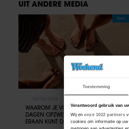
UIT ANDERE MEDIA
Sante
Toestemming
06/08/2026
Verantwoord gebruik van u
WAAROM JE VOETEN OP WARME
DAGEN OPZWELLEN (EN WAT JE
Wij en
onze 1022 partners
v
ERAAN KUNT DOEN)
cookies om informatie op uw 
metingen aan advertenties en