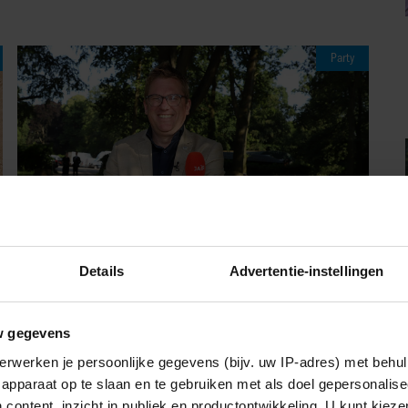
Party
Details
Advertentie-instellingen
06/08/2026
w gegevens
JAÏR FERWERDA OPENHARTIG OVER
ZIJN JEUGD: “MIJN ZUS IS MIJN
erwerken je persoonlijke gegevens (bijv. uw IP-adres) met behul
MORELE KOMPAS”
apparaat op te slaan en te gebruiken met als doel gepersonalise
 content, inzicht in publiek en productontwikkeling. U kunt kiez