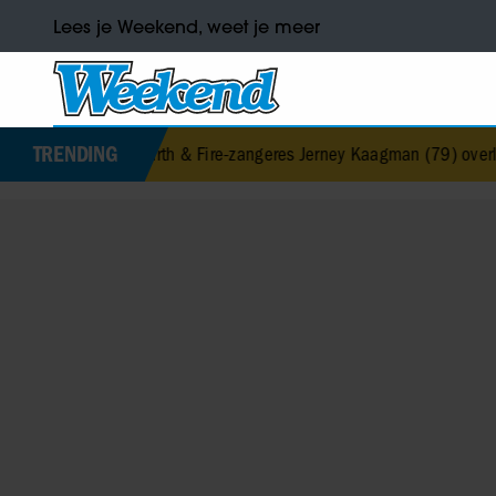
Lees je Weekend, weet je meer
TRENDING
Earth & Fire-zangeres Jerney Kaagman (79) overleden
•
Barbra S