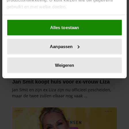
gebruikt en met welke doelen.
Als u het toestaat, willen we ook graag:
Alles toestaan
Informatie verzamelen over uw geografische
locatie, die tot een paar meter nauwkeurig kan zijn
Uw apparaat identificeren door het actief te
Aanpassen
scannen op specifieke eigenschappen (fingerprinting)
Lees meer over hoe uw persoonlijke gegevens worden
verwerkt en stel uw voorkeuren in het
detailgedeelte
in.
Weigeren
U kunt uw toestemming op elk moment wijzigen of
intrekken in de Cookieverklaring.
We gebruiken cookies om content en advertenties te
personaliseren, om functies voor social media te bieden
en om ons websiteverkeer te analyseren. Ook delen we
informatie over uw gebruik van onze site met onze
partners voor social media, adverteren en analyse. Deze
partners kunnen deze gegevens combineren met andere