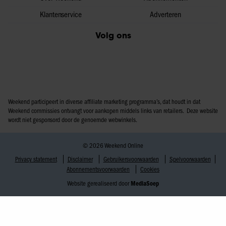
Klantenservice
Adverteren
Volg ons
Weekend participeert in diverse affiliate marketing programma’s, dat houdt in dat
Weekend commissies ontvangt voor aankopen middels links van retailers. Deze website
wordt niet gesponsord door de genoemde webwinkels.
© 2026 Weekend Online
Privacy statement
Disclaimer
Gebruikersvoorwaarden
Spelvoorwaarden
Abonnementsvoorwaarden
Cookies
Website gerealiseerd door
MediaSoep