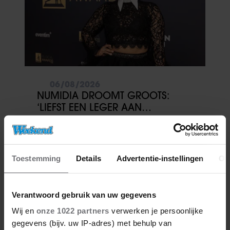
06/08/2026
NUMIDIA DROOMT GROOTS:
‘LIEFST EEN LEGER AAN
KINDEREN’
Toestemming
Details
Advertentie-instellingen
Ov
Verantwoord gebruik van uw gegevens
Wij en
onze 1022 partners
verwerken je persoonlijke
gegevens (bijv. uw IP-adres) met behulp van