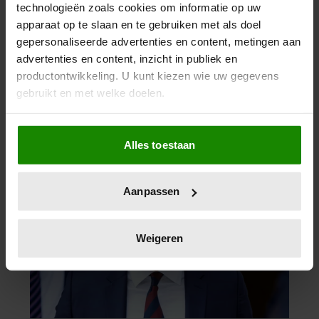
technologieën zoals cookies om informatie op uw
apparaat op te slaan en te gebruiken met als doel
gepersonaliseerde advertenties en content, metingen aan
advertenties en content, inzicht in publiek en
productontwikkeling. U kunt kiezen wie uw gegevens
gebruikt en met welke doelen.
Als u het toestaat, willen we ook graag:
Alles toestaan
Informatie verzamelen over uw geografische
locatie, die tot een paar meter nauwkeurig kan zijn
Uw apparaat identificeren door het actief te
Aanpassen
scannen op specifieke eigenschappen (fingerprinting)
Lees meer over hoe uw persoonlijke gegevens worden
verwerkt en stel uw voorkeuren in het
detailgedeelte
in.
Weigeren
U kunt uw toestemming op elk moment wijzigen of
intrekken in de Cookieverklaring.
We gebruiken cookies om content en advertenties te