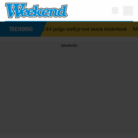
TRENDING
 verrast op 84-jarige leeftijd met eerste kinderboek
•
NPO-manager M