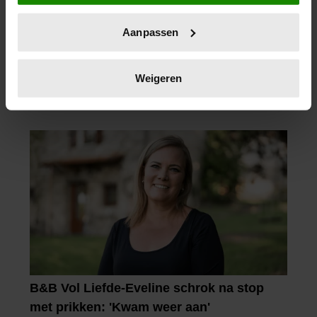
locatie, die tot een paar meter nauwkeurig kan zijn
Uw apparaat identificeren door het actief te
Aanpassen
scannen op specifieke eigenschappen (fingerprinting)
Lees meer over hoe uw persoonlijke gegevens worden
verwerkt en stel uw voorkeuren in het
detailgedeelte
in.
Weigeren
U kunt uw toestemming op elk moment wijzigen of
intrekken in de Cookieverklaring.
We gebruiken cookies om content en advertenties te
personaliseren, om functies voor social media te bieden
en om ons websiteverkeer te analyseren. Ook delen we
informatie over uw gebruik van onze site met onze
partners voor social media, adverteren en analyse. Deze
partners kunnen deze gegevens combineren met andere
informatie die u aan ze heeft verstrekt of die ze hebben
verzameld op basis van uw gebruik van hun services. U
gaat akkoord met onze cookies als u onze website blijft
gebruiken.