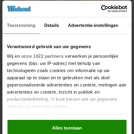
Toestemming
Details
Advertentie-instellingen
Ov
Verantwoord gebruik van uw gegevens
Wij en
onze 1022 partners
verwerken je persoonlijke
gegevens (bijv. uw IP-adres) met behulp van
technologieën zoals cookies om informatie op uw
apparaat op te slaan en te gebruiken met als doel
gepersonaliseerde advertenties en content, metingen aan
advertenties en content, inzicht in publiek en
productontwikkeling. U kunt kiezen wie uw gegevens
gebruikt en met welke doelen.
Als u het toestaat, willen we ook graag:
Alles toestaan
Informatie verzamelen over uw geografische