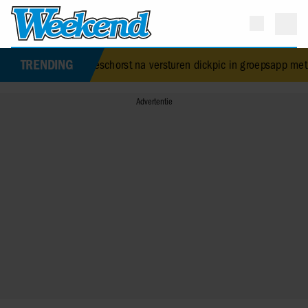
TRENDING
oer geschorst na versturen dickpic in groepsapp met collega’s
•