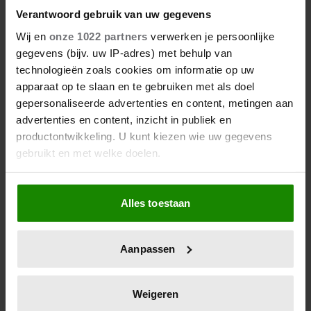
Verantwoord gebruik van uw gegevens
Wij en
onze 1022 partners
verwerken je persoonlijke
gegevens (bijv. uw IP-adres) met behulp van
technologieën zoals cookies om informatie op uw
apparaat op te slaan en te gebruiken met als doel
gepersonaliseerde advertenties en content, metingen aan
advertenties en content, inzicht in publiek en
productontwikkeling. U kunt kiezen wie uw gegevens
gebruikt en met welke doelen.
Als u het toestaat, willen we ook graag:
Alles toestaan
Informatie verzamelen over uw geografische
locatie, die tot een paar meter nauwkeurig kan zijn
Uw apparaat identificeren door het actief te
Aanpassen
scannen op specifieke eigenschappen (fingerprinting)
Lees meer over hoe uw persoonlijke gegevens worden
verwerkt en stel uw voorkeuren in het
detailgedeelte
in.
Weigeren
U kunt uw toestemming op elk moment wijzigen of