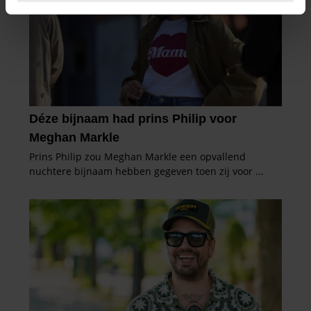
intrekken in de Cookieverklaring.
We gebruiken cookies om content en advertenties te
personaliseren, om functies voor social media te bieden
en om ons websiteverkeer te analyseren. Ook delen we
informatie over uw gebruik van onze site met onze
partners voor social media, adverteren en analyse. Deze
partners kunnen deze gegevens combineren met andere
informatie die u aan ze heeft verstrekt of die ze hebben
verzameld op basis van uw gebruik van hun services. U
gaat akkoord met onze cookies als u onze website blijft
gebruiken.