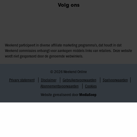
Volg ons
Weekend participeert in diverse affiliate marketing programma’s, dat houdt in dat
Weekend commissies ontvangt voor aankopen middels links van retailers. Deze website
wordt niet gesponsord door de genoemde webwinkels.
© 2026 Weekend Online
Privacy statement
Disclaimer
Gebruikersvoorwaarden
Spelvoorwaarden
Abonnementsvoorwaarden
Cookies
Website gerealiseerd door
MediaSoep