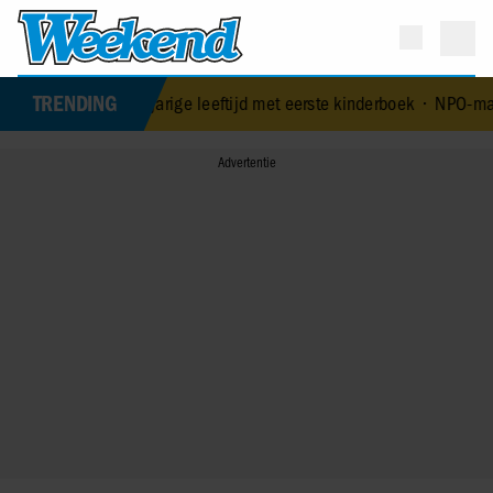
TRENDING
 op 84-jarige leeftijd met eerste kinderboek
•
NPO-manager Menno de