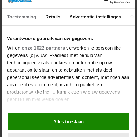
Toestemming
Details
Advertentie-instellingen
Ov
Verantwoord gebruik van uw gegevens
Wij en
onze 1022 partners
verwerken je persoonlijke
gegevens (bijv. uw IP-adres) met behulp van
technologieën zoals cookies om informatie op uw
apparaat op te slaan en te gebruiken met als doel
gepersonaliseerde advertenties en content, metingen aan
advertenties en content, inzicht in publiek en
productontwikkeling. U kunt kiezen wie uw gegevens
gebruikt en met welke doelen.
Als u het toestaat, willen we ook graag:
Alles toestaan
Informatie verzamelen over uw geografische
locatie, die tot een paar meter nauwkeurig kan zijn