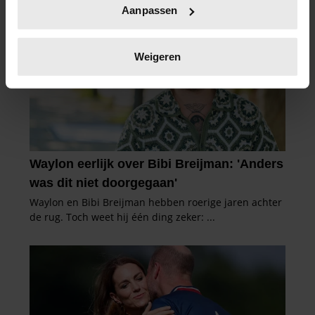
Uw apparaat identificeren door het actief te
Aanpassen
scannen op specifieke eigenschappen (fingerprinting)
Lees meer over hoe uw persoonlijke gegevens worden
verwerkt en stel uw voorkeuren in het
detailgedeelte
in.
Weigeren
U kunt uw toestemming op elk moment wijzigen of
intrekken in de Cookieverklaring.
We gebruiken cookies om content en advertenties te
personaliseren, om functies voor social media te bieden
en om ons websiteverkeer te analyseren. Ook delen we
informatie over uw gebruik van onze site met onze
partners voor social media, adverteren en analyse. Deze
partners kunnen deze gegevens combineren met andere
informatie die u aan ze heeft verstrekt of die ze hebben
verzameld op basis van uw gebruik van hun services. U
gaat akkoord met onze cookies als u onze website blijft
gebruiken.