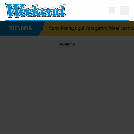
TRENDING
aar baby
•
Corry Konings gul voor gezin: ‘Meer voor over dan voor me