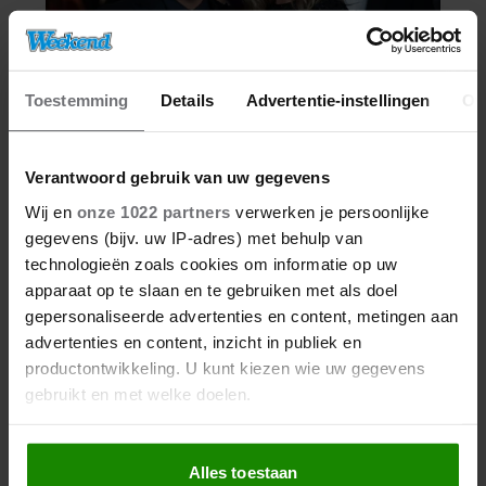
Toestemming
Details
Advertentie-instellingen
Ov
Verantwoord gebruik van uw gegevens
Wij en
onze 1022 partners
verwerken je persoonlijke
gegevens (bijv. uw IP-adres) met behulp van
technologieën zoals cookies om informatie op uw
apparaat op te slaan en te gebruiken met als doel
gepersonaliseerde advertenties en content, metingen aan
advertenties en content, inzicht in publiek en
productontwikkeling. U kunt kiezen wie uw gegevens
gebruikt en met welke doelen.
Als u het toestaat, willen we ook graag:
Alles toestaan
Informatie verzamelen over uw geografische