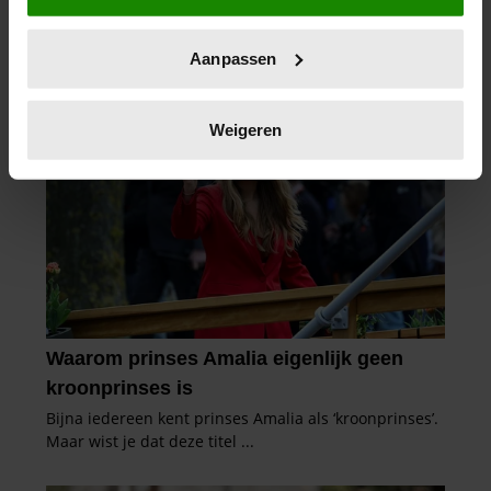
locatie, die tot een paar meter nauwkeurig kan zijn
Uw apparaat identificeren door het actief te
Aanpassen
scannen op specifieke eigenschappen (fingerprinting)
Lees meer over hoe uw persoonlijke gegevens worden
verwerkt en stel uw voorkeuren in het
detailgedeelte
in.
Weigeren
U kunt uw toestemming op elk moment wijzigen of
intrekken in de Cookieverklaring.
We gebruiken cookies om content en advertenties te
personaliseren, om functies voor social media te bieden
en om ons websiteverkeer te analyseren. Ook delen we
informatie over uw gebruik van onze site met onze
partners voor social media, adverteren en analyse. Deze
partners kunnen deze gegevens combineren met andere
informatie die u aan ze heeft verstrekt of die ze hebben
verzameld op basis van uw gebruik van hun services. U
gaat akkoord met onze cookies als u onze website blijft
gebruiken.