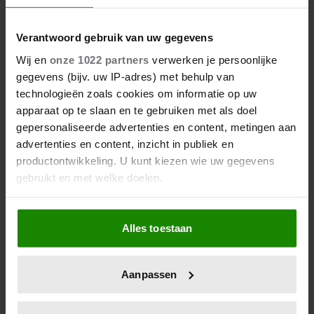
Verantwoord gebruik van uw gegevens
Wij en
onze 1022 partners
verwerken je persoonlijke
gegevens (bijv. uw IP-adres) met behulp van
technologieën zoals cookies om informatie op uw
08/08/2026
apparaat op te slaan en te gebruiken met als doel
DÍT IS WAAROM TRAPLOPEN ZO
gepersonaliseerde advertenties en content, metingen aan
ZWAAR VOELT (SPOILER: HET LIGT NIET
advertenties en content, inzicht in publiek en
AAN JE CONDITIE)
productontwikkeling. U kunt kiezen wie uw gegevens
gebruikt en met welke doelen.
Als u het toestaat, willen we ook graag:
Alles toestaan
Informatie verzamelen over uw geografische
locatie, die tot een paar meter nauwkeurig kan zijn
Uw apparaat identificeren door het actief te
Meer van Redactie
Aanpassen
scannen op specifieke eigenschappen (fingerprinting)
Lees meer over hoe uw persoonlijke gegevens worden