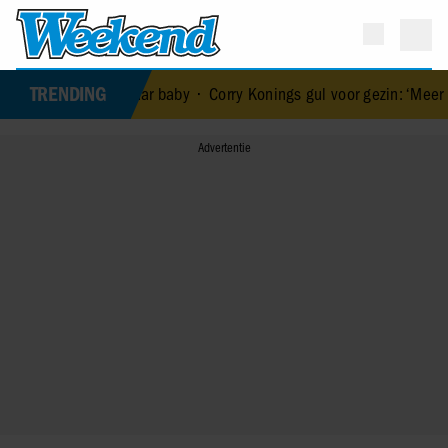
TRENDING
an haar baby
•
Corry Konings gul voor gezin: ‘Meer voor over dan voo