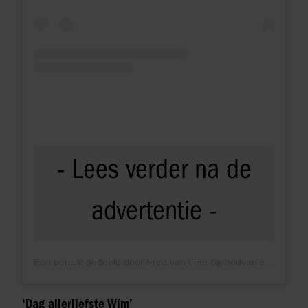
Een bericht gedeeld door Fred van Leer (@fredvanleer)
‘Dag allerliefste Wim’