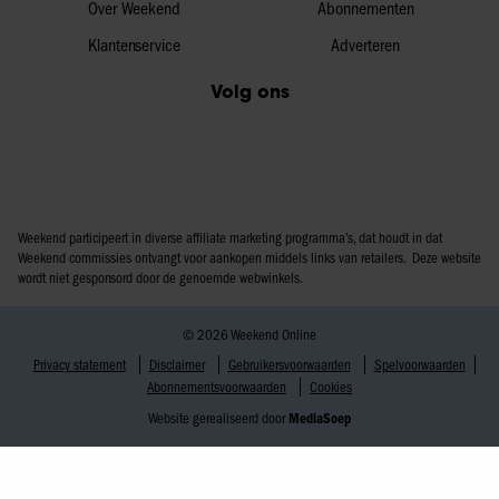
Over Weekend
Abonnementen
Klantenservice
Adverteren
Volg ons
Weekend participeert in diverse affiliate marketing programma’s, dat houdt in dat
Weekend commissies ontvangt voor aankopen middels links van retailers. Deze website
wordt niet gesponsord door de genoemde webwinkels.
© 2026 Weekend Online
Privacy statement
Disclaimer
Gebruikersvoorwaarden
Spelvoorwaarden
Abonnementsvoorwaarden
Cookies
Website gerealiseerd door
MediaSoep