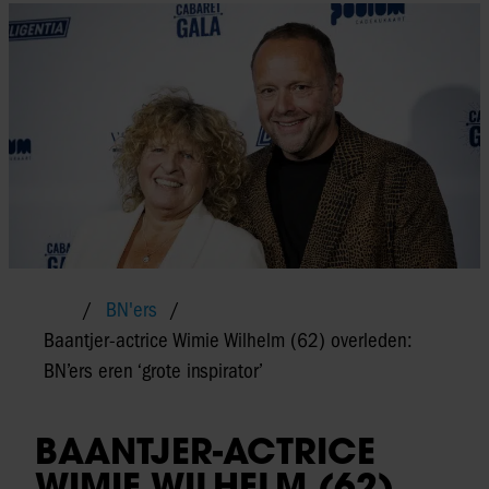
BN'ers
Baantjer-actrice Wimie Wilhelm (62) overleden:
BN’ers eren ‘grote inspirator’
BAANTJER-ACTRICE
WIMIE WILHELM (62)