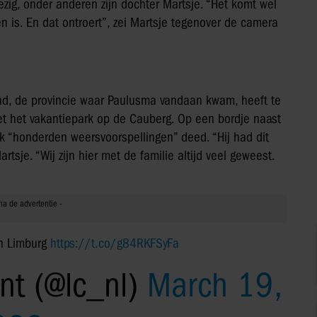
zig, onder anderen zijn dochter Martsje. “Het komt wel
n is. En dat ontroert”, zei Martsje tegenover de camera
and, de provincie waar Paulusma vandaan kwam, heeft te
 het vakantiepark op de Cauberg. Op een bordje naast
rk “honderden weersvoorspellingen” deed. “Hij had dit
rtsje. “Wij zijn hier met de familie altijd veel geweest.
in Limburg
https://t.co/g84RKFSyFa
nt (@lc_nl)
March 19,