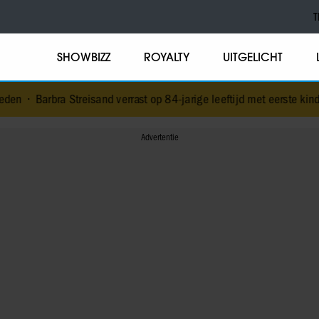
T
SHOWBIZZ
ROYALTY
UITGELICHT
Streisand verrast op 84-jarige leeftijd met eerste kinderboek
•
NPO-