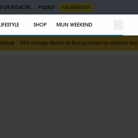
IP DE REDACTIE
PUZZELS
ABONNEREN
LIFESTYLE
SHOP
MIJN WEEKEND
manager Menno de Boer geschorst na versturen dickpic in groepsap