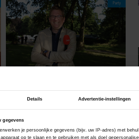
Party
06/08/2026
JAÏR FERWERDA OPENHARTIG OVER
Details
Advertentie-instellingen
ZIJN JEUGD: “MIJN ZUS IS MIJN
MORELE KOMPAS”
w gegevens
erwerken je persoonlijke gegevens (bijv. uw IP-adres) met behul
Weekend
apparaat op te slaan en te gebruiken met als doel gepersonalise