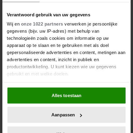
Verantwoord gebruik van uw gegevens
Wij en
onze 1022 partners
verwerken je persoonlijke
gegevens (bijv. uw IP-adres) met behulp van
technologieën zoals cookies om informatie op uw
apparaat op te slaan en te gebruiken met als doel
gepersonaliseerde advertenties en content, metingen aan
advertenties en content, inzicht in publiek en
productontwikkeling. U kunt kiezen wie uw gegevens
gebruikt en met welke doelen.
Als u het toestaat, willen we ook graag:
Alles toestaan
Informatie verzamelen over uw geografische
locatie, die tot een paar meter nauwkeurig kan zijn
Uw apparaat identificeren door het actief te
Aanpassen
scannen op specifieke eigenschappen (fingerprinting)
Lees meer over hoe uw persoonlijke gegevens worden
verwerkt en stel uw voorkeuren in het
detailgedeelte
in.