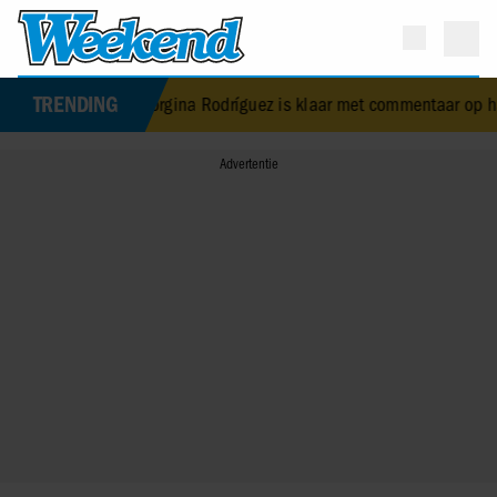
TRENDING
oofde Georgina Rodríguez is klaar met commentaar op haar lichaam