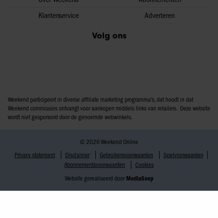
Klantenservice
Adverteren
Volg ons
Weekend participeert in diverse affiliate marketing programma’s, dat houdt in dat
Weekend commissies ontvangt voor aankopen middels links van retailers. Deze website
wordt niet gesponsord door de genoemde webwinkels.
© 2026 Weekend Online
Privacy statement
Disclaimer
Gebruikersvoorwaarden
Spelvoorwaarden
Abonnementsvoorwaarden
Cookies
Website gerealiseerd door
MediaSoep