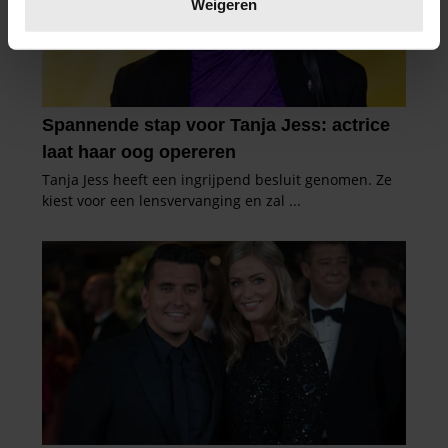
Weigeren
U kunt uw toestemming op elk moment wijzigen of
intrekken in de Cookieverklaring.
We gebruiken cookies om content en advertenties te
personaliseren, om functies voor social media te bieden
en om ons websiteverkeer te analyseren. Ook delen we
informatie over uw gebruik van onze site met onze
partners voor social media, adverteren en analyse. Deze
partners kunnen deze gegevens combineren met andere
informatie die u aan ze heeft verstrekt of die ze hebben
verzameld op basis van uw gebruik van hun services. U
gaat akkoord met onze cookies als u onze website blijft
gebruiken.