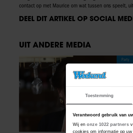
contact op met Maurice om wat tussen ons speelt, uit
DEEL DIT ARTIKEL OP SOCIAL MED
UIT ANDERE MEDIA
Party
Toestemming
Verantwoord gebruik van u
Wij en
onze 1022 partners
v
cookies om informatie op uw 