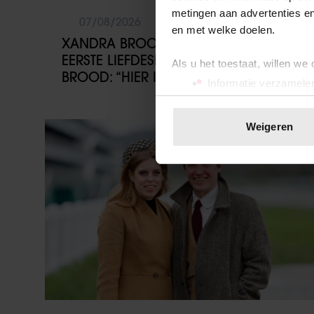
metingen aan advertenties en
07/08/2026
en met welke doelen.
XANDRA BROOD BLIKT TERUG OP
EERSTE LIEFDESNEST MET HERMAN
Als u het toestaat, willen we
BROOD: “HIER IS LOLA GEBOREN”
Informatie verzamelen
Uw apparaat identific
Lees meer over hoe uw perso
Weigeren
Weekend
toestemming op elk moment wi
We gebruiken cookies om cont
websiteverkeer te analyseren
media, adverteren en analys
verstrekt of die ze hebben v
onze website blijft gebruiken.