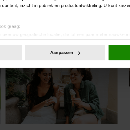
 content, inzicht in publiek en productontwikkeling. U kunt kiez
07/08/2026
MET DEZE MINI FOTOPRINTER VAN
ACTION HEB JE JE FAVORIETE FOTO’S
 ook graag:
BINNEN ÉÉN MINUUT IN HANDEN
 over uw geografische locatie, die tot een paar meter nauwkeuri
eren door het actief te scannen op specifieke eigenschappen (fing
onlijke gegevens worden verwerkt en stel uw voorkeuren in he
Aanpassen
Sante
jzigen of intrekken in de Cookieverklaring.
ent en advertenties te personaliseren, om functies voor social
. Ook delen we informatie over uw gebruik van onze site met on
e. Deze partners kunnen deze gegevens combineren met andere i
erzameld op basis van uw gebruik van hun services. U gaat akk