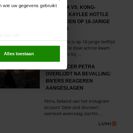
en wie uw gegevens gebruikt
g kan zijn
erprinting)
t
detailgedeelte
in. U kunt uw
Alles toestaan
 media te bieden en om ons
ze partners voor social
nformatie die u aan ze heeft
oord met onze cookies als u