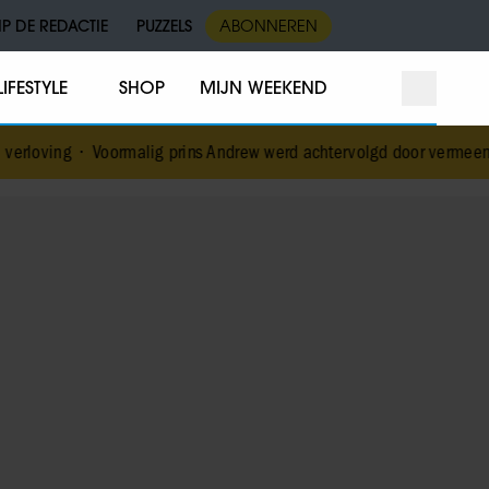
IP DE REDACTIE
PUZZELS
ABONNEREN
LIFESTYLE
SHOP
MIJN WEEKEND
ormalig prins Andrew werd achtervolgd door vermeende stalker met 