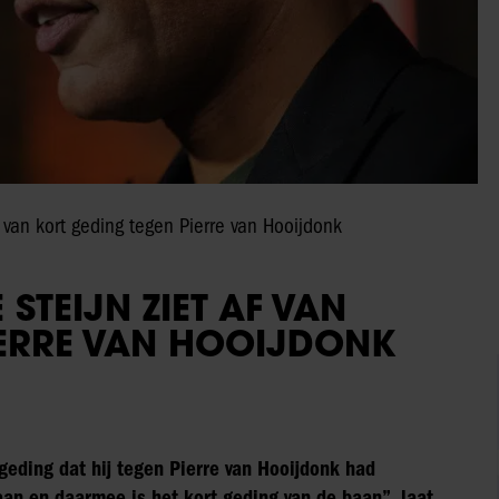
f van kort geding tegen Pierre van Hooijdonk
STEIJN ZIET AF VAN
IERRE VAN HOOIJDONK
 geding dat hij tegen Pierre van Hooijdonk had
an en daarmee is het kort geding van de baan”, laat