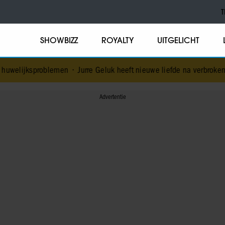
T
SHOWBIZZ
ROYALTY
UITGELICHT
lemen
•
Jurre Geluk heeft nieuwe liefde na verbroken verloving
•
Vo