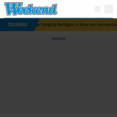
TRENDING
verloofde Georgina Rodríguez is klaar met commentaar op haar lic