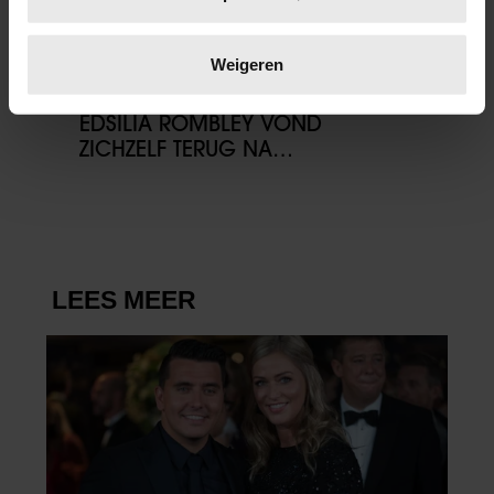
scannen op specifieke eigenschappen (fingerprinting)
Lees meer over hoe uw persoonlijke gegevens worden
verwerkt en stel uw voorkeuren in het
detailgedeelte
in.
Weigeren
U kunt uw toestemming op elk moment wijzigen of
03/08/2026
intrekken in de Cookieverklaring.
EDSILIA ROMBLEY VOND
ZICHZELF TERUG NA
We gebruiken cookies om content en advertenties te
ZWANGERSCHAPPEN: ‘IK WILDE
personaliseren, om functies voor social media te bieden
ME WEER FIT VOELEN’
en om ons websiteverkeer te analyseren. Ook delen we
informatie over uw gebruik van onze site met onze
partners voor social media, adverteren en analyse. Deze
partners kunnen deze gegevens combineren met andere
informatie die u aan ze heeft verstrekt of die ze hebben
verzameld op basis van uw gebruik van hun services. U
gaat akkoord met onze cookies als u onze website blijft
gebruiken.