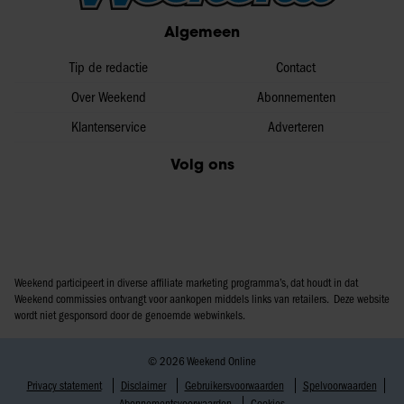
Algemeen
Tip de redactie
Contact
Over Weekend
Abonnementen
Klantenservice
Adverteren
Volg ons
Weekend participeert in diverse affiliate marketing programma’s, dat houdt in dat
Weekend commissies ontvangt voor aankopen middels links van retailers. Deze website
wordt niet gesponsord door de genoemde webwinkels.
© 2026 Weekend Online
Privacy statement
Disclaimer
Gebruikersvoorwaarden
Spelvoorwaarden
Abonnementsvoorwaarden
Cookies