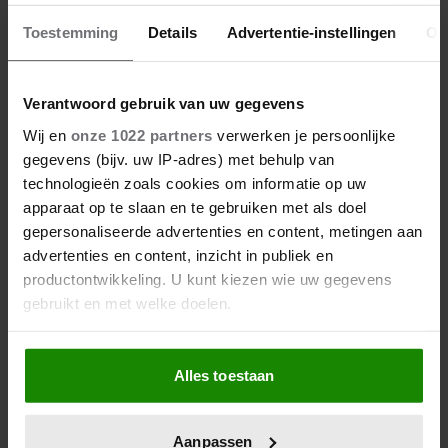
Toestemming
Details
Advertentie-instellingen
Ov
Verantwoord gebruik van uw gegevens
Wij en
onze 1022 partners
verwerken je persoonlijke
gegevens (bijv. uw IP-adres) met behulp van
technologieën zoals cookies om informatie op uw
03/08/2026
apparaat op te slaan en te gebruiken met als doel
JUTTA LEERDAM HINT OP
gepersonaliseerde advertenties en content, metingen aan
DEELNAME AAN DÍT BEKENDE TV-
advertenties en content, inzicht in publiek en
PROGRAMMA
productontwikkeling. U kunt kiezen wie uw gegevens
gebruikt en met welke doelen.
Als u het toestaat, willen we ook graag:
Alles toestaan
Informatie verzamelen over uw geografische
locatie, die tot een paar meter nauwkeurig kan zijn
Uw apparaat identificeren door het actief te
Aanpassen