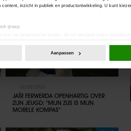
Party
 content, inzicht in publiek en productontwikkeling. U kunt kiez
 ook graag:
 over uw geografische locatie, die tot een paar meter nauwkeuri
eren door het actief te scannen op specifieke eigenschappen (fing
onlijke gegevens worden verwerkt en stel uw voorkeuren in he
Aanpassen
jzigen of intrekken in de Cookieverklaring.
ent en advertenties te personaliseren, om functies voor social
. Ook delen we informatie over uw gebruik van onze site met on
e. Deze partners kunnen deze gegevens combineren met andere i
06/08/2026
erzameld op basis van uw gebruik van hun services. U gaat akk
JAÏR FERWERDA OPENHARTIG OVER
ZIJN JEUGD: “MIJN ZUS IS MIJN
MORELE KOMPAS”