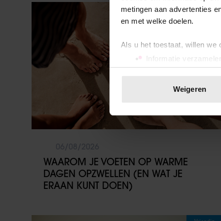
Sante
metingen aan advertenties en
en met welke doelen.
Als u het toestaat, willen we
Informatie verzamelen
Uw apparaat identific
Lees meer over hoe uw perso
Weigeren
toestemming op elk moment wi
We gebruiken cookies om cont
websiteverkeer te analyseren
media, adverteren en analys
06/08/2026
verstrekt of die ze hebben v
WAAROM JE VOETEN OP WARME
onze website blijft gebruiken.
DAGEN OPZWELLEN (EN WAT JE
ERAAN KUNT DOEN)