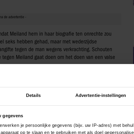
dat Meiland hem in haar biografie ten onrechte zou
 wel seks hebben gehad, maar met wederzijdse
angifte tegen de man wegens verkrachting. Schouten
te tegen Meiland gaat doen om het doen van een valse
jen plaatsvinden achter gesloten deuren, maar de zaak
Details
Advertentie-instellingen
IA!
w gegevens
erwerken je persoonlijke gegevens (bijv. uw IP-adres) met behul
apparaat op te slaan en te gebruiken met als doel gepersonalise