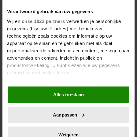
KINDEREN’
Verantwoord gebruik van uw gegevens
Wij en
onze 1022 partners
verwerken je persoonlijke
gegevens (bijv. uw IP-adres) met behulp van
technologieën zoals cookies om informatie op uw
apparaat op te slaan en te gebruiken met als doel
gepersonaliseerde advertenties en content, metingen aan
advertenties en content, inzicht in publiek en
productontwikkeling. U kunt kiezen wie uw gegevens
gebruikt en met welke doelen.
Als u het toestaat, willen we ook graag:
Alles toestaan
Informatie verzamelen over uw geografische
locatie, die tot een paar meter nauwkeurig kan zijn
Uw apparaat identificeren door het actief te
Aanpassen
scannen op specifieke eigenschappen (fingerprinting)
Lees meer over hoe uw persoonlijke gegevens worden
verwerkt en stel uw voorkeuren in het
detailgedeelte
in.
Weigeren