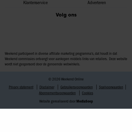
Klantenservice
Adverteren
Volg ons
Weekend participeert in diverse affiliate marketing programma’s, dat houdt in dat
Weekend commissies ontvangt voor aankopen middels links van retailers. Deze website
wordt niet gesponsord door de genoemde webwinkels.
© 2026 Weekend Online
Privacy statement
Disclaimer
Gebruikersvoorwaarden
Spelvoorwaarden
Abonnementsvoorwaarden
Cookies
Website gerealiseerd door
MediaSoep