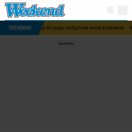
TRENDING
verrast op 84-jarige leeftijd met eerste kinderboek
•
NPO-manager Me