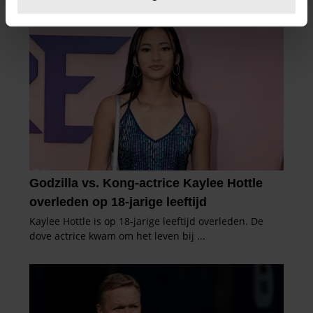
U kunt uw toestemming op elk moment wijzigen of
intrekken in de Cookieverklaring.
We gebruiken cookies om content en advertenties te
personaliseren, om functies voor social media te bieden
en om ons websiteverkeer te analyseren. Ook delen we
informatie over uw gebruik van onze site met onze
partners voor social media, adverteren en analyse. Deze
partners kunnen deze gegevens combineren met andere
informatie die u aan ze heeft verstrekt of die ze hebben
verzameld op basis van uw gebruik van hun services. U
gaat akkoord met onze cookies als u onze website blijft
gebruiken.