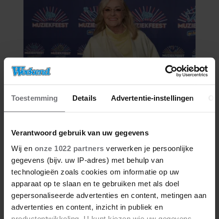
Toestemming
Details
Advertentie-instellingen
Ov
08/08/2026
CORRY KONINGS GUL VOOR
GEZIN: ‘MEER VOOR OVER DAN
Verantwoord gebruik van uw gegevens
VOOR MEZELF’
Wij en
onze 1022 partners
verwerken je persoonlijke
gegevens (bijv. uw IP-adres) met behulp van
technologieën zoals cookies om informatie op uw
apparaat op te slaan en te gebruiken met als doel
gepersonaliseerde advertenties en content, metingen aan
advertenties en content, inzicht in publiek en
productontwikkeling. U kunt kiezen wie uw gegevens