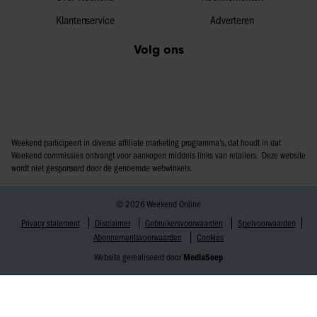
Klantenservice
Adverteren
Volg ons
Weekend participeert in diverse affiliate marketing programma’s, dat houdt in dat
Weekend commissies ontvangt voor aankopen middels links van retailers. Deze website
wordt niet gesponsord door de genoemde webwinkels.
© 2026 Weekend Online
Privacy statement
Disclaimer
Gebruikersvoorwaarden
Spelvoorwaarden
Abonnementsvoorwaarden
Cookies
Website gerealiseerd door
MediaSoep