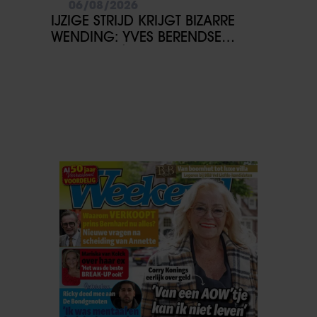
06/08/2026
informatie die u aan ze heeft verstrekt of die ze hebben
IJZIGE STRIJD KRIJGT BIZARRE
verzameld op basis van uw gebruik van hun services. U
WENDING: YVES BERENDSE
gaat akkoord met onze cookies als u onze website blijft
BELANDT TÓCH MET VALENTIJN
gebruiken.
DRIESSEN IN HET VLIEGTUIG