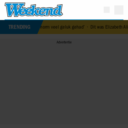
TRENDING
 ‘We hebben enorm veel geluk gehad’
•
Dit was Elizabeth Alice Wise, 