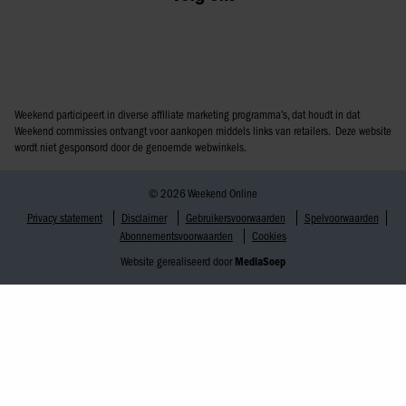
Weekend participeert in diverse affiliate marketing programma’s, dat houdt in dat
Weekend commissies ontvangt voor aankopen middels links van retailers. Deze website
wordt niet gesponsord door de genoemde webwinkels.
© 2026 Weekend Online
Privacy statement
Disclaimer
Gebruikersvoorwaarden
Spelvoorwaarden
Abonnementsvoorwaarden
Cookies
Website gerealiseerd door
MediaSoep