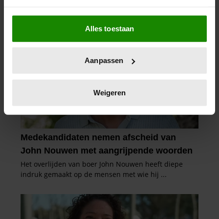
Als u het toestaat, willen we ook graag:
Alles toestaan
Informatie verzamelen over uw geografische
locatie, die tot een paar meter nauwkeurig kan zijn
Uw apparaat identificeren door het actief te
Aanpassen
scannen op specifieke eigenschappen (fingerprinting)
Lees meer over hoe uw persoonlijke gegevens worden
verwerkt en stel uw voorkeuren in het
detailgedeelte
in.
Weigeren
U kunt uw toestemming op elk moment wijzigen of
intrekken in de Cookieverklaring.
We gebruiken cookies om content en advertenties te
personaliseren, om functies voor social media te bieden
en om ons websiteverkeer te analyseren. Ook delen we
informatie over uw gebruik van onze site met onze
partners voor social media, adverteren en analyse. Deze
partners kunnen deze gegevens combineren met andere
informatie die u aan ze heeft verstrekt of die ze hebben