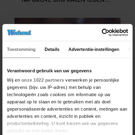
MINDERJARIGE MEISJES
Toestemming
Details
Advertentie-instellingen
Ov
Verantwoord gebruik van uw gegevens
Wij en
onze 1022 partners
verwerken je persoonlijke
gegevens (bijv. uw IP-adres) met behulp van
05/08/2026
MARCO BORSATO TREEDT NIET
technologieën zoals cookies om informatie op uw
OP TIJDENS VRIENDEN VAN
apparaat op te slaan en te gebruiken met als doel
AMSTEL LIVE: ‘DAAR WIL IK HET
gepersonaliseerde advertenties en content, metingen aan
BIJ LATEN’
advertenties en content, inzicht in publiek en
productontwikkeling. U kunt kiezen wie uw gegevens
gebruikt en met welke doelen.