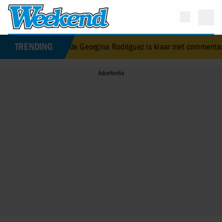
TRENDING
verloofde Georgina Rodríguez is klaar met commentaar op haar lic