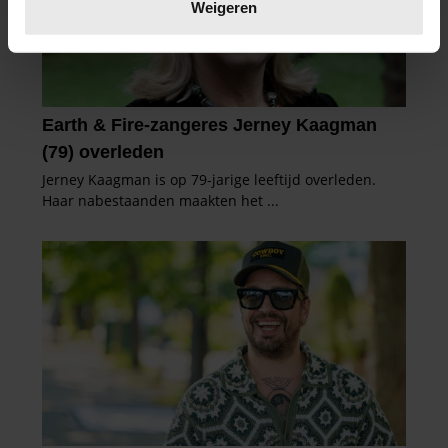
verwerkt en stel uw voorkeuren in het
detailgedeelte
in.
Weigeren
U kunt uw toestemming op elk moment wijzigen of
intrekken in de Cookieverklaring.
We gebruiken cookies om content en advertenties te
personaliseren, om functies voor social media te bieden
en om ons websiteverkeer te analyseren. Ook delen we
informatie over uw gebruik van onze site met onze
partners voor social media, adverteren en analyse. Deze
partners kunnen deze gegevens combineren met andere
informatie die u aan ze heeft verstrekt of die ze hebben
verzameld op basis van uw gebruik van hun services. U
gaat akkoord met onze cookies als u onze website blijft
gebruiken.