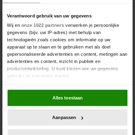
Verantwoord gebruik van uw gegevens
Wij en
onze 1022 partners
verwerken je persoonlijke
gegevens (bijv. uw IP-adres) met behulp van
technologieën zoals cookies om informatie op uw
apparaat op te slaan en te gebruiken met als doel
gepersonaliseerde advertenties en content, metingen aan
advertenties en content, inzicht in publiek en
productontwikkeling. U kunt kiezen wie uw gegevens
gebruikt en met welke doelen.
Als u het toestaat, willen we ook graag:
Alles toestaan
Informatie verzamelen over uw geografische
locatie, die tot een paar meter nauwkeurig kan zijn
Uw apparaat identificeren door het actief te
Aanpassen
scannen op specifieke eigenschappen (fingerprinting)
Lees meer over hoe uw persoonlijke gegevens worden