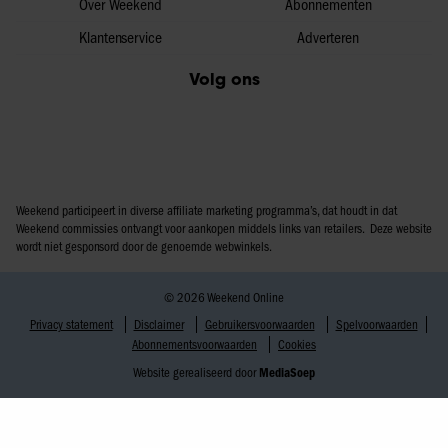
Over Weekend
Abonnementen
Klantenservice
Adverteren
Volg ons
Weekend participeert in diverse affiliate marketing programma’s, dat houdt in dat
Weekend commissies ontvangt voor aankopen middels links van retailers. Deze website
wordt niet gesponsord door de genoemde webwinkels.
© 2026 Weekend Online
Privacy statement
Disclaimer
Gebruikersvoorwaarden
Spelvoorwaarden
Abonnementsvoorwaarden
Cookies
Website gerealiseerd door
MediaSoep