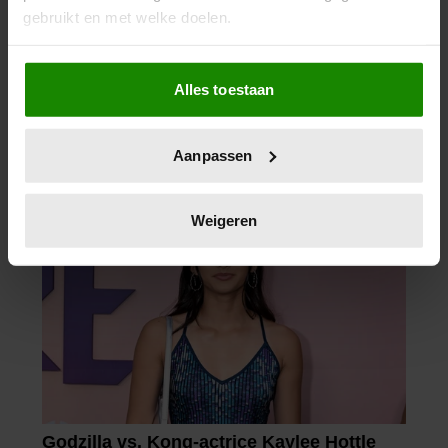
06/08/2026
gebruikt en met welke doelen.
NUMIDIA DROOMT GROOTS:
‘LIEFST EEN LEGER AAN
Als u het toestaat, willen we ook graag:
KINDEREN’
Alles toestaan
Informatie verzamelen over uw geografische
locatie, die tot een paar meter nauwkeurig kan zijn
Uw apparaat identificeren door het actief te
Aanpassen
scannen op specifieke eigenschappen (fingerprinting)
Lees meer over hoe uw persoonlijke gegevens worden
verwerkt en stel uw voorkeuren in het
detailgedeelte
in.
Weigeren
U kunt uw toestemming op elk moment wijzigen of
intrekken in de Cookieverklaring.
We gebruiken cookies om content en advertenties te
personaliseren, om functies voor social media te bieden
en om ons websiteverkeer te analyseren. Ook delen we
informatie over uw gebruik van onze site met onze
partners voor social media, adverteren en analyse. Deze
partners kunnen deze gegevens combineren met andere