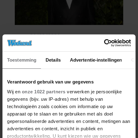
06/08/2026
IJZIGE STRIJD KRIJGT BIZARRE
WENDING: YVES BERENDSE
BELANDT TÓCH MET VALENTIJN
Toestemming
Details
Advertentie-instellingen
Ov
DRIESSEN IN HET VLIEGTUIG
Verantwoord gebruik van uw gegevens
Wij en
onze 1022 partners
verwerken je persoonlijke
gegevens (bijv. uw IP-adres) met behulp van
technologieën zoals cookies om informatie op uw
apparaat op te slaan en te gebruiken met als doel
gepersonaliseerde advertenties en content, metingen aan
advertenties en content, inzicht in publiek en
productontwikkeling. U kunt kiezen wie uw gegevens