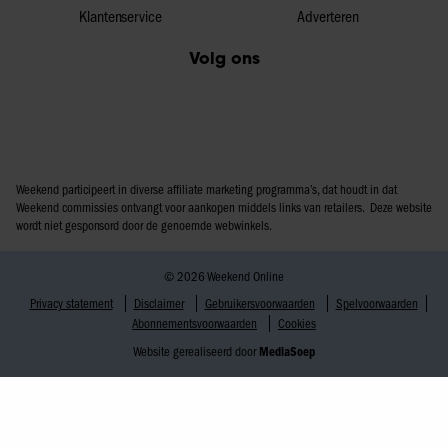
Klantenservice
Adverteren
Volg ons
Weekend participeert in diverse affiliate marketing programma’s, dat houdt in dat
Weekend commissies ontvangt voor aankopen middels links van retailers. Deze website
wordt niet gesponsord door de genoemde webwinkels.
© 2026 Weekend Online
Privacy statement
Disclaimer
Gebruikersvoorwaarden
Spelvoorwaarden
Abonnementsvoorwaarden
Cookies
Website gerealiseerd door
MediaSoep