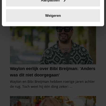
scannen op specifieke eigenschappen (fingerprinting)
Lees meer over hoe uw persoonlijke gegevens worden
verwerkt en stel uw voorkeuren in het
detailgedeelte
in.
Weigeren
U kunt uw toestemming op elk moment wijzigen of
intrekken in de Cookieverklaring.
We gebruiken cookies om content en advertenties te
personaliseren, om functies voor social media te bieden
en om ons websiteverkeer te analyseren. Ook delen we
informatie over uw gebruik van onze site met onze
partners voor social media, adverteren en analyse. Deze
partners kunnen deze gegevens combineren met andere
informatie die u aan ze heeft verstrekt of die ze hebben
verzameld op basis van uw gebruik van hun services. U
gaat akkoord met onze cookies als u onze website blijft
gebruiken.