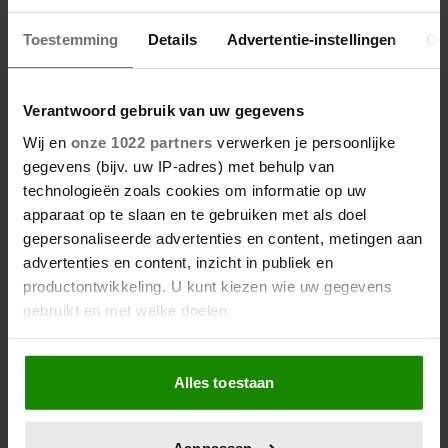
Toestemming
Details
Advertentie-instellingen
Ov
Verantwoord gebruik van uw gegevens
Wij en
onze 1022 partners
verwerken je persoonlijke
gegevens (bijv. uw IP-adres) met behulp van
technologieën zoals cookies om informatie op uw
apparaat op te slaan en te gebruiken met als doel
gepersonaliseerde advertenties en content, metingen aan
advertenties en content, inzicht in publiek en
productontwikkeling. U kunt kiezen wie uw gegevens
gebruikt en met welke doelen.
Als u het toestaat, willen we ook graag:
Alles toestaan
Informatie verzamelen over uw geografische
locatie, die tot een paar meter nauwkeurig kan zijn
Uw apparaat identificeren door het actief te
Aanpassen