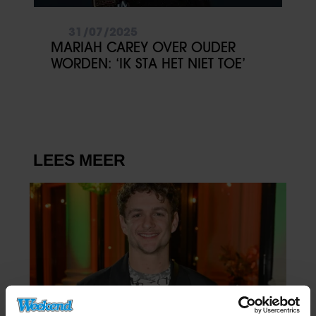
31/07/2025
MARIAH CAREY OVER OUDER
WORDEN: ‘IK STA HET NIET TOE’