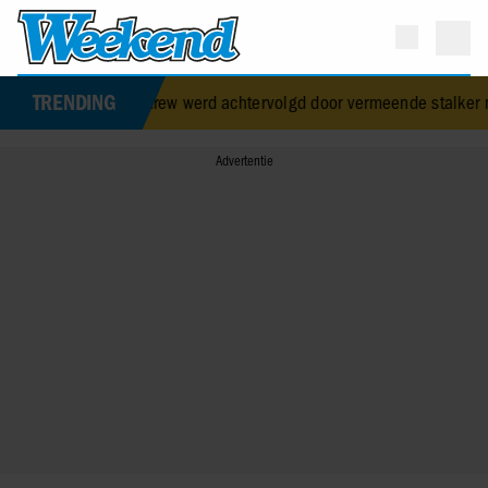
TRENDING
ins Andrew werd achtervolgd door vermeende stalker met bivakmuts