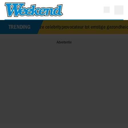
TRENDING
genadeloze celebrityprovocateur tot ernstige gezondheidscrisis: wat