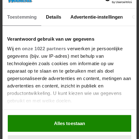
CREATIVITEIT IS GEEN TOVERKUNST: JE
KUNT HET GEWOON LEREN (EN DAT
Toestemming
Details
Advertentie-instellingen
Ov
DOE JE ZO)
Verantwoord gebruik van uw gegevens
Wij en
onze 1022 partners
verwerken je persoonlijke
gegevens (bijv. uw IP-adres) met behulp van
technologieën zoals cookies om informatie op uw
Meer van Nicky
apparaat op te slaan en te gebruiken met als doel
gepersonaliseerde advertenties en content, metingen aan
advertenties en content, inzicht in publiek en
productontwikkeling. U kunt kiezen wie uw gegevens
gebruikt en met welke doelen.
Als u het toestaat, willen we ook graag:
Alles toestaan
Informatie verzamelen over uw geografische
locatie, die tot een paar meter nauwkeurig kan zijn