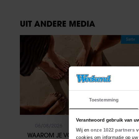
UIT ANDERE MEDIA
Sante
Toestemming
Verantwoord gebruik van u
06/08/2026
Wij en
onze 1022 partners
v
WAAROM JE VOETEN OP WARME
cookies om informatie op uw 