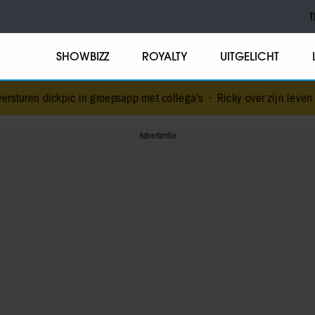
T
SHOWBIZZ
ROYALTY
UITGELICHT
ic in groepsapp met collega’s
•
Ricky over zijn leven tijdens en n