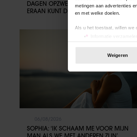
DAGEN OPZWELLEN (EN WAT JE
metingen aan advertenties en
ERAAN KUNT DOEN)
en met welke doelen.
Als u het toestaat, willen we
Vriendin
Informatie verzamelen
Uw apparaat identific
Lees meer over hoe uw perso
Weigeren
toestemming op elk moment wi
We gebruiken cookies om cont
websiteverkeer te analyseren
media, adverteren en analys
verstrekt of die ze hebben v
onze website blijft gebruiken.
06/08/2026
SOPHIA: ‘IK SCHAAM ME VOOR MIJN
MAN ALS WE MET ANDEREN ZIJN’