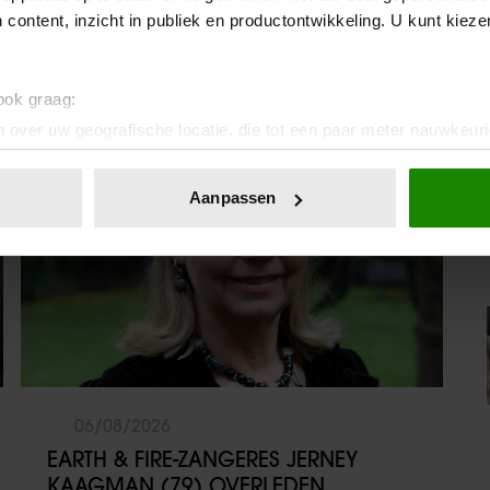
ZIJN JEUGD: “MIJN ZUS IS MIJN
 content, inzicht in publiek en productontwikkeling. U kunt kiez
MORELE KOMPAS”
 ook graag:
Weekend
 over uw geografische locatie, die tot een paar meter nauwkeuri
eren door het actief te scannen op specifieke eigenschappen (fing
onlijke gegevens worden verwerkt en stel uw voorkeuren in he
Aanpassen
jzigen of intrekken in de Cookieverklaring.
ent en advertenties te personaliseren, om functies voor social
. Ook delen we informatie over uw gebruik van onze site met on
e. Deze partners kunnen deze gegevens combineren met andere i
erzameld op basis van uw gebruik van hun services. U gaat akk
06/08/2026
EARTH & FIRE-ZANGERES JERNEY
KAAGMAN (79) OVERLEDEN