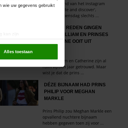
en wie uw gegevens gebruikt
g kan zijn
erprinting)
t
detailgedeelte
in. U kunt uw
Alles toestaan
 media te bieden en om ons
ze partners voor social
nformatie die u aan ze heeft
oord met onze cookies als u