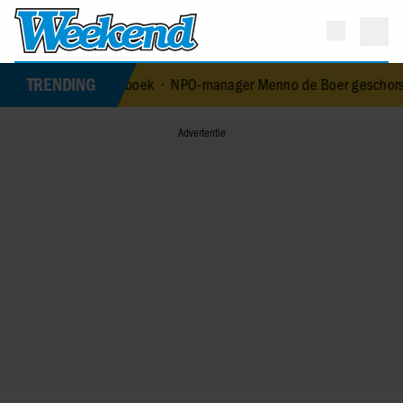
TRENDING
e kinderboek
•
NPO-manager Menno de Boer geschorst na versturen 