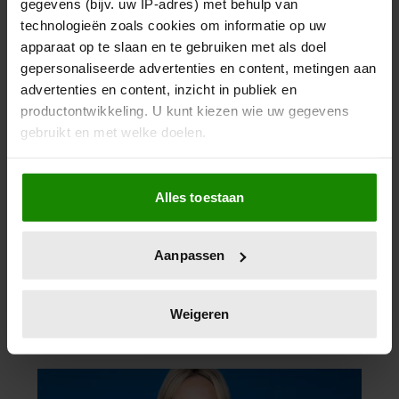
gegevens (bijv. uw IP-adres) met behulp van
technologieën zoals cookies om informatie op uw
apparaat op te slaan en te gebruiken met als doel
gepersonaliseerde advertenties en content, metingen aan
advertenties en content, inzicht in publiek en
productontwikkeling. U kunt kiezen wie uw gegevens
gebruikt en met welke doelen.
Als u het toestaat, willen we ook graag:
Alles toestaan
Informatie verzamelen over uw geografische
locatie, die tot een paar meter nauwkeurig kan zijn
Uw apparaat identificeren door het actief te
Aanpassen
scannen op specifieke eigenschappen (fingerprinting)
Lees meer over hoe uw persoonlijke gegevens worden
verwerkt en stel uw voorkeuren in het
detailgedeelte
in.
Weigeren
U kunt uw toestemming op elk moment wijzigen of
intrekken in de Cookieverklaring.
We gebruiken cookies om content en advertenties te