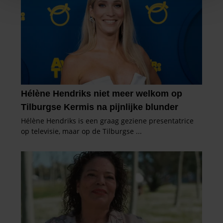
personaliseren, om functies voor social media te bieden
en om ons websiteverkeer te analyseren. Ook delen we
informatie over uw gebruik van onze site met onze
partners voor social media, adverteren en analyse. Deze
partners kunnen deze gegevens combineren met andere
informatie die u aan ze heeft verstrekt of die ze hebben
verzameld op basis van uw gebruik van hun services. U
gaat akkoord met onze cookies als u onze website blijft
gebruiken.