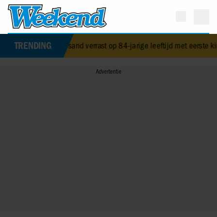
TRENDING
rbra Streisand verrast op 84-jarige leeftijd met eerste kinderboek
•