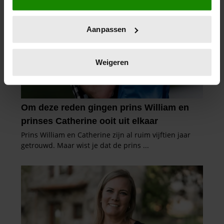
locatie, die tot een paar meter nauwkeurig kan zijn
Uw apparaat identificeren door het actief te
Aanpassen
scannen op specifieke eigenschappen (fingerprinting)
Lees meer over hoe uw persoonlijke gegevens worden
verwerkt en stel uw voorkeuren in het
detailgedeelte
in.
Weigeren
U kunt uw toestemming op elk moment wijzigen of
intrekken in de Cookieverklaring.
We gebruiken cookies om content en advertenties te
personaliseren, om functies voor social media te bieden
en om ons websiteverkeer te analyseren. Ook delen we
informatie over uw gebruik van onze site met onze
partners voor social media, adverteren en analyse. Deze
partners kunnen deze gegevens combineren met andere
informatie die u aan ze heeft verstrekt of die ze hebben
verzameld op basis van uw gebruik van hun services. U
gaat akkoord met onze cookies als u onze website blijft
gebruiken.