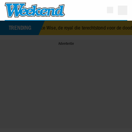
TRENDING
th Alice Wise, de royal die terechtstond voor de dood van haar baby