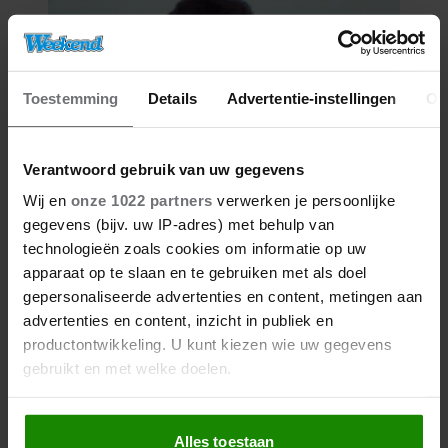
Toestemming
Details
Advertentie-instellingen
Ov
Verantwoord gebruik van uw gegevens
Wij en
onze 1022 partners
verwerken je persoonlijke
06/08/2026
gegevens (bijv. uw IP-adres) met behulp van
ROXEANNE EN ANDRÉ HAZES
technologieën zoals cookies om informatie op uw
DENKEN TERUG AAN ‘KAPOT
apparaat op te slaan en te gebruiken met als doel
ENGE’ HAZES-IMITATOR: ‘ECHT
gepersonaliseerde advertenties en content, metingen aan
NIET GOED BIJ JE PAASEI’
advertenties en content, inzicht in publiek en
productontwikkeling. U kunt kiezen wie uw gegevens
gebruikt en met welke doelen.
Als u het toestaat, willen we ook graag:
Alles toestaan
Informatie verzamelen over uw geografische