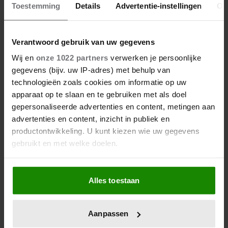
Toestemming
Details
Advertentie-instellingen
Ov
TINA DE BRUIN BELDE TV-PROGRAMMA
OM ONHANDIGE FOTO STEVEN KAZAN
Verantwoord gebruik van uw gegevens
Wij en
onze 1022 partners
verwerken je persoonlijke
Nieuws
gegevens (bijv. uw IP-adres) met behulp van
technologieën zoals cookies om informatie op uw
apparaat op te slaan en te gebruiken met als doel
gepersonaliseerde advertenties en content, metingen aan
advertenties en content, inzicht in publiek en
productontwikkeling. U kunt kiezen wie uw gegevens
gebruikt en met welke doelen.
Als u het toestaat, willen we ook graag:
Alles toestaan
Informatie verzamelen over uw geografische
locatie, die tot een paar meter nauwkeurig kan zijn
Uw apparaat identificeren door het actief te
Aanpassen
scannen op specifieke eigenschappen (fingerprinting)
12/11/2025