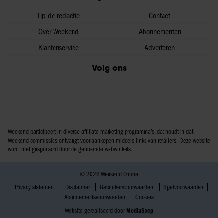
Tip de redactie
Contact
Over Weekend
Abonnementen
Klantenservice
Adverteren
Volg ons
Weekend participeert in diverse affiliate marketing programma’s, dat houdt in dat
Weekend commissies ontvangt voor aankopen middels links van retailers. Deze website
wordt niet gesponsord door de genoemde webwinkels.
© 2026 Weekend Online
Privacy statement
Disclaimer
Gebruikersvoorwaarden
Spelvoorwaarden
Abonnementsvoorwaarden
Cookies
Website gerealiseerd door
MediaSoep