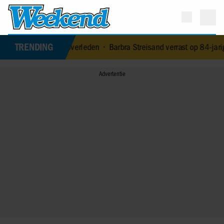
TRENDING
ney Kaagman (79) overleden
•
Barbra Streisand verrast op 84-jarige 