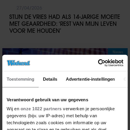
27/04/2026
STIJN DE VRIES HAD ALS 14-JARIGE MOEITE
MET GEAARDHEID: ‘REST VAN MIJN LEVEN
VOOR ME HOUDEN’
Nieuws
Toestemming
Details
Advertentie-instellingen
Ov
Verantwoord gebruik van uw gegevens
Wij en
onze 1022 partners
verwerken je persoonlijke
gegevens (bijv. uw IP-adres) met behulp van
technologieën zoals cookies om informatie op uw
apparaat op te slaan en te gebruiken met als doel