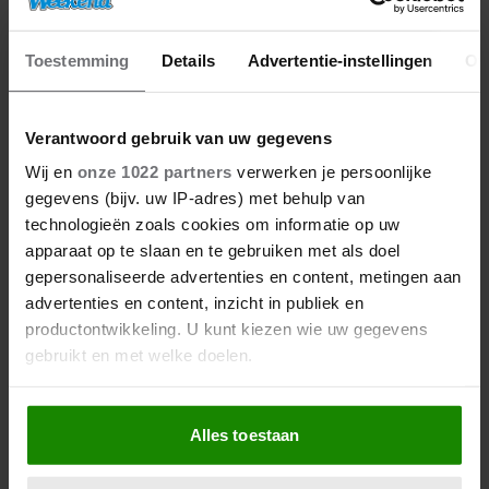
07/05/2026
Toestemming
Details
Advertentie-instellingen
Ov
PETER GILLIS KRIJGT CELSTRAF VOOR
FISCALE MISDRIJVEN EN TAAKSTRAF VOOR
MISHANDELING NICOL KREMERS
Verantwoord gebruik van uw gegevens
Wij en
onze 1022 partners
verwerken je persoonlijke
gegevens (bijv. uw IP-adres) met behulp van
Nieuws
technologieën zoals cookies om informatie op uw
apparaat op te slaan en te gebruiken met als doel
gepersonaliseerde advertenties en content, metingen aan
advertenties en content, inzicht in publiek en
productontwikkeling. U kunt kiezen wie uw gegevens
gebruikt en met welke doelen.
Als u het toestaat, willen we ook graag:
Alles toestaan
Informatie verzamelen over uw geografische
locatie, die tot een paar meter nauwkeurig kan zijn