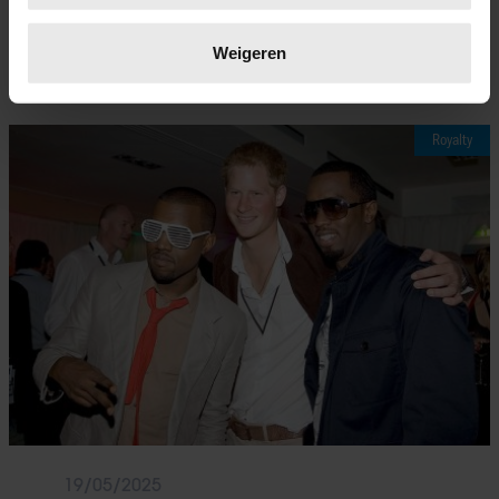
Lees meer over hoe uw persoonlijke gegevens worden
DIDDY RISKEERT MEER DAN 11 JAAR
verwerkt en stel uw voorkeuren in het
detailgedeelte
in.
Weigeren
CELSTRAF
U kunt uw toestemming op elk moment wijzigen of
intrekken in de Cookieverklaring.
Royalty
We gebruiken cookies om content en advertenties te
personaliseren, om functies voor social media te bieden
en om ons websiteverkeer te analyseren. Ook delen we
informatie over uw gebruik van onze site met onze
partners voor social media, adverteren en analyse. Deze
partners kunnen deze gegevens combineren met andere
informatie die u aan ze heeft verstrekt of die ze hebben
verzameld op basis van uw gebruik van hun services. U
gaat akkoord met onze cookies als u onze website blijft
gebruiken.
19/05/2025