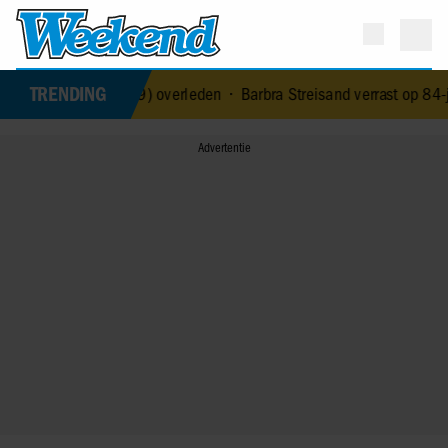
TRENDING
erney Kaagman (79) overleden
•
Barbra Streisand verrast op 84-jari