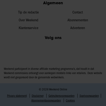
Algemeen
Tip de redactie
Contact
Over Weekend
Abonnementen
Klantenservice
Adverteren
Volg ons
Weekend participeert in diverse affiliate marketing programma’s, dat houdt in dat
Weekend commissies ontvangt voor aankopen middels links van retailers. Deze website
wordt niet gesponsord door de genoemde webwinkels.
© 2026 Weekend Online
Privacy statement
Disclaimer
Gebruikersvoorwaarden
Spelvoorwaarden
Abonnementsvoorwaarden
Cookies