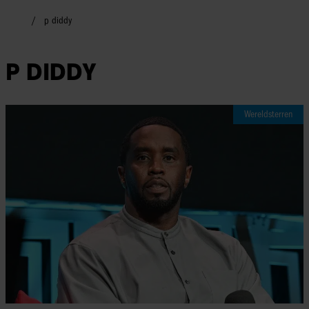
p diddy
P DIDDY
Wereldsterren