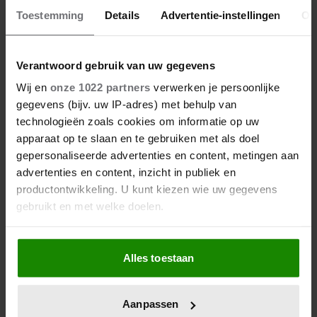
03/10/2025
Toestemming
Details
Advertentie-instellingen
Ov
SEAN ‘DIDDY’ COMBS VRAAGT OM TWEEDE
KANS: ‘HET SPIJT ME’
Verantwoord gebruik van uw gegevens
Wij en
onze 1022 partners
verwerken je persoonlijke
Nieuws
gegevens (bijv. uw IP-adres) met behulp van
technologieën zoals cookies om informatie op uw
apparaat op te slaan en te gebruiken met als doel
gepersonaliseerde advertenties en content, metingen aan
advertenties en content, inzicht in publiek en
productontwikkeling. U kunt kiezen wie uw gegevens
gebruikt en met welke doelen.
Als u het toestaat, willen we ook graag:
Alles toestaan
Informatie verzamelen over uw geografische
locatie, die tot een paar meter nauwkeurig kan zijn
Uw apparaat identificeren door het actief te
Aanpassen
scannen op specifieke eigenschappen (fingerprinting)
30/09/2025