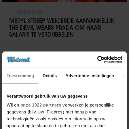
30/04/2026
MERYL STREEP WEIGERDE AANVANKELIJK
THE DEVIL WEARS PRADA OM HAAR
SALARIS TE VERDUBBELEN
Nieuws
Toestemming
Details
Advertentie-instellingen
Ov
Verantwoord gebruik van uw gegevens
Wij en
onze 1022 partners
verwerken je persoonlijke
gegevens (bijv. uw IP-adres) met behulp van
technologieën zoals cookies om informatie op uw
apparaat op te slaan en te gebruiken met als doel