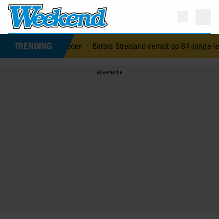
TRENDING
Kaagman (79) overleden
•
Barbra Streisand verrast op 84-jarige leef