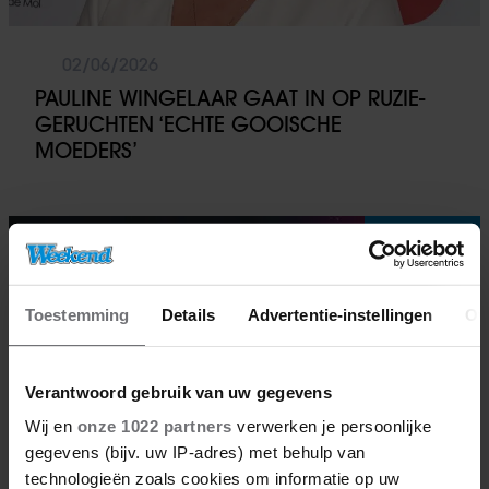
02/06/2026
PAULINE WINGELAAR GAAT IN OP RUZIE-
GERUCHTEN ‘ECHTE GOOISCHE
MOEDERS’
TV-programma
Toestemming
Details
Advertentie-instellingen
Ov
Verantwoord gebruik van uw gegevens
Wij en
onze 1022 partners
verwerken je persoonlijke
gegevens (bijv. uw IP-adres) met behulp van
technologieën zoals cookies om informatie op uw