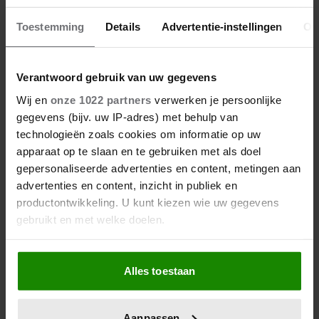
Toestemming
Details
Advertentie-instellingen
Ov
Verantwoord gebruik van uw gegevens
Wij en
onze 1022 partners
verwerken je persoonlijke
gegevens (bijv. uw IP-adres) met behulp van
technologieën zoals cookies om informatie op uw
apparaat op te slaan en te gebruiken met als doel
05/08/2026
gepersonaliseerde advertenties en content, metingen aan
CORRY KONINGS ZET ZICHZELF
advertenties en content, inzicht in publiek en
OPZIJ: ‘VOOR MIJN GEZIN’
productontwikkeling. U kunt kiezen wie uw gegevens
gebruikt en met welke doelen.
Als u het toestaat, willen we ook graag:
Alles toestaan
Informatie verzamelen over uw geografische
locatie, die tot een paar meter nauwkeurig kan zijn
Uw apparaat identificeren door het actief te
Aanpassen