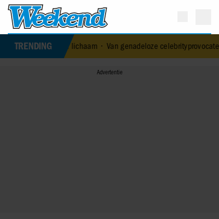
TRENDING
 haar lichaam
•
Van genadeloze celebrityprovocateur tot ernstige ge