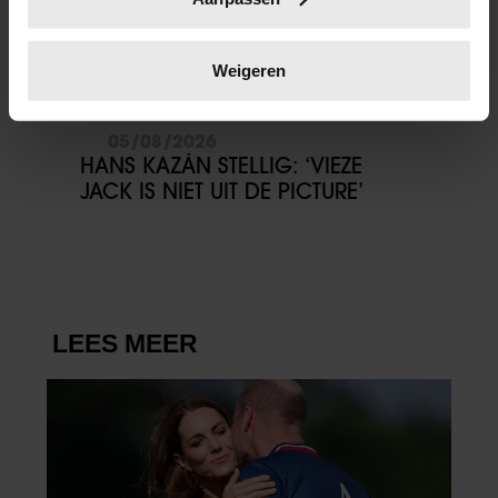
scannen op specifieke eigenschappen (fingerprinting)
Lees meer over hoe uw persoonlijke gegevens worden
verwerkt en stel uw voorkeuren in het
detailgedeelte
in.
Weigeren
U kunt uw toestemming op elk moment wijzigen of
intrekken in de Cookieverklaring.
05/08/2026
HANS KAZÀN STELLIG: ‘VIEZE
We gebruiken cookies om content en advertenties te
JACK IS NIET UIT DE PICTURE’
personaliseren, om functies voor social media te bieden
en om ons websiteverkeer te analyseren. Ook delen we
informatie over uw gebruik van onze site met onze
partners voor social media, adverteren en analyse. Deze
partners kunnen deze gegevens combineren met andere
informatie die u aan ze heeft verstrekt of die ze hebben
verzameld op basis van uw gebruik van hun services. U
gaat akkoord met onze cookies als u onze website blijft
gebruiken.